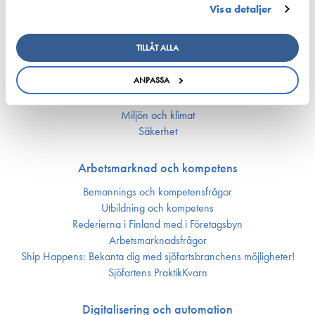
Nationell sjöfartspolitik
Visa detaljer
Sjöfarts­politik inom EU
Nyckeltal för sjöfarten
TILLÅT ALLA
Ansvarsfullhet
ANPASSA
Försörjnings­beredskap
Miljön och klimat
Säkerhet
Arbetsmarknad och kompetens
Bemannings och kompetens­frågor
Utbildning och kompetens
Rederierna i Finland med i Företagsbyn
Arbetsmarknadsfrågor
Ship Happens: Bekanta dig med sjöfartsbranchens möjligheter!
Sjöfartens PraktikKvarn
Digitalisering och automation