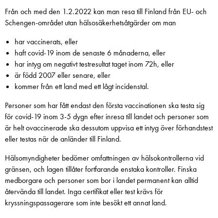
Från och med den 1.2.2022 kan man resa till Finland från EU- och
Schengen-området utan hälsosäkerhetsåtgärder om man
har vaccinerats, eller
haft covid-19 inom de senaste 6 månaderna, eller
har intyg om negativt testresultat taget inom 72h, eller
är född 2007 eller senare, eller
kommer från ett land med ett lågt incidenstal.
Personer som har fått endast den första vaccinationen ska testa sig
för covid-19 inom 3-5 dygn efter inresa till landet och personer som
är helt ovaccinerade ska dessutom uppvisa ett intyg över förhandstest
eller testas när de anländer till Finland.
Hälsomyndigheter bedömer omfattningen av hälsokontrollerna vid
gränsen, och lagen tillåter fortfarande enstaka kontroller. Finska
medborgare och personer som bor i landet permanent kan alltid
återvända till landet. Inga certifikat eller test krävs för
kryssningspassagerare som inte besökt ett annat land.