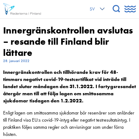
SV
Innergränskontrollen avslutas
– resande till Finland blir
lättare
28. januari 2022
Innergränskontrollen och tillhörande krav för 48-
timmars negativt covid-19-testcertifikat vid inträde till
landet slutar måndagen den 31.1.2022. I fartygsresandet
återgår man till att följa lagen om smittosamma
sjukdomar tisdagen den 1.2.2022.
Enligt lagen om smittosamma sjukdomar bör resenärer som anländer
till Finland visa EU:s covid-19-intyg eller negativt testresultatsintyg. I
praktiken följes samma regler och anvisningar som under förra
hösten.