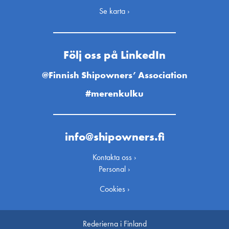
Se karta ›
Följ oss på LinkedIn
@Finnish Shipowners’ Association
#merenkulku
info@shipowners.fi
Kontakta oss ›
Personal ›
Cookies ›
Rederierna i Finland