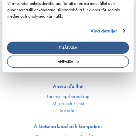
Vi använder enhetsidentifierare för att anpassa innehållet och
published…
annonserna till användarna, tillhandahålla funktioner för sociala
medier och analysera vår trafik.
22. juni 2026 - cyprusshippingnews.com
Visa detaljer
Konkurrenskraft
TILLÅT ALLA
Nationell sjöfartspolitik
ANPASSA
Sjöfarts­politik inom EU
Nyckeltal för sjöfarten
Ansvarsfullhet
Försörjnings­beredskap
Miljön och klimat
Säkerhet
Arbetsmarknad och kompetens