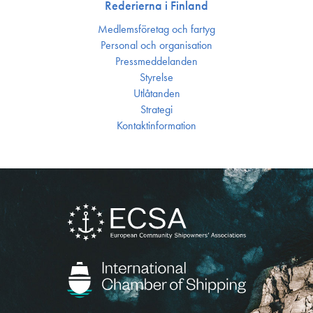
Rederierna i Finland
Medlemsföretag och fartyg
Personal och organisation
Press­meddelanden
Styrelse
Utlåtanden
Strategi
Kontakt­information