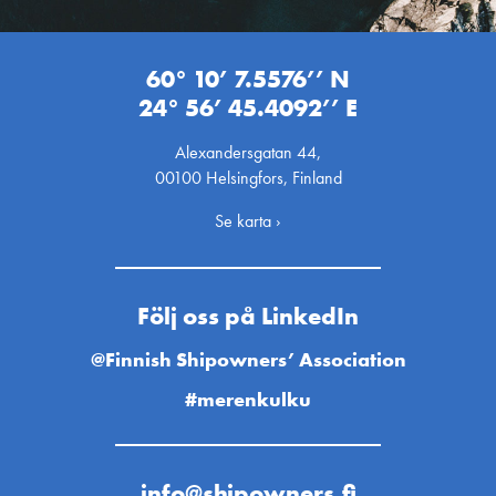
60° 10’ 7.5576’’ N
24° 56’ 45.4092’’ E
Alexandersgatan 44,
00100 Helsingfors, Finland
Se karta ›
Följ oss på LinkedIn
@Finnish Shipowners’ Association
#merenkulku
info@shipowners.fi