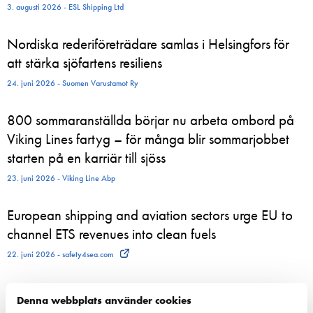
3. augusti 2026 - ESL Shipping Ltd
Nordiska rederiföreträdare samlas i Helsingfors för
att stärka sjöfartens resiliens
24. juni 2026 - Suomen Varustamot Ry
800 sommaranställda börjar nu arbeta ombord på
Viking Lines fartyg – för många blir sommarjobbet
starten på en karriär till sjöss
23. juni 2026 - Viking Line Abp
European shipping and aviation sectors urge EU to
channel ETS revenues into clean fuels
22. juni 2026 - safety4sea.com
New study on gaps between EU Ship Recycling
Denna webbplats använder cookies
Regulation and the Hong Kong Convention