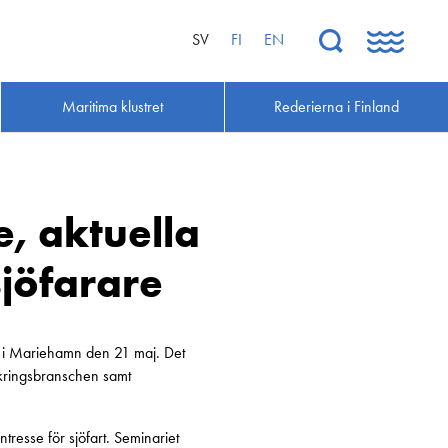
SV
FI
EN
Maritima klustret
Rederierna i Finland
, aktuella
sjöfarare
 i Mariehamn den 21 maj. Det
äkringsbranschen samt
tresse för sjöfart. Seminariet