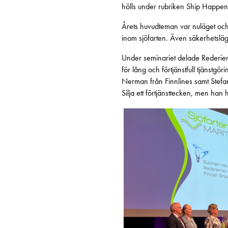
hölls under rubriken Ship Happen
Årets huvudteman var nuläget och
inom sjöfarten. Även säkerhetsläg
Under seminariet delade Rederierna
för lång och förtjänstfull tjänstg
Nerman från Finnlines samt Stefa
Silja ett förtjänsttecken, men han 