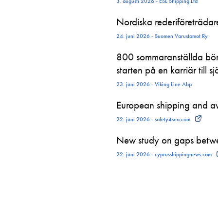
3. augusti 2026 - ESL Shipping Ltd
Nordiska rederiföreträdare 
24. juni 2026 - Suomen Varustamot Ry
800 sommaranställda börj
starten på en karriär till sj
23. juni 2026 - Viking Line Abp
European shipping and avi
22. juni 2026 - safety4sea.com
New study on gaps betwe
22. juni 2026 - cyprusshippingnews.com