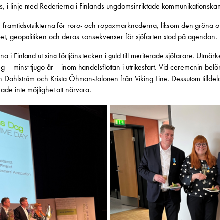
s, i linje med Rederierna i Finlands ungdomsinriktade kommunikationskam
 framtidsutsikterna för roro- och ropaxmarknaderna, liksom den gröna o
et, geopolitiken och deras konsekvenser för sjöfarten stod på agendan.
 i Finland ut sina förtjänsttecken i guld till meriterade sjöfarare. Utmä
öring – minst tjugo år – inom handelsflottan i utrikesfart. Vid ceremonin b
n Dahlström och Krista Öhman-Jalonen från Viking Line. Dessutom tilldel
hade inte möjlighet att närvara.