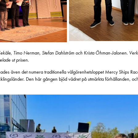
käle, Timo Nerman, Stefan Dahlström och Krista Öhman-Jalonen. Verkst
lade ut prisen.
ades även det numera traditionella välgörenhetsloppet Mercy Ships Ra
tvecklingsländer. Den här gången bjöd vädret på utmärkta förhållanden, o