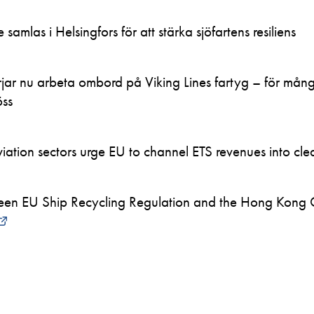
samlas i Helsingfors för att stärka sjöfartens resiliens
ar nu arbeta ombord på Viking Lines fartyg – för mån
öss
ation sectors urge EU to channel ETS revenues into clea
en EU Ship Recycling Regulation and the Hong Kong 