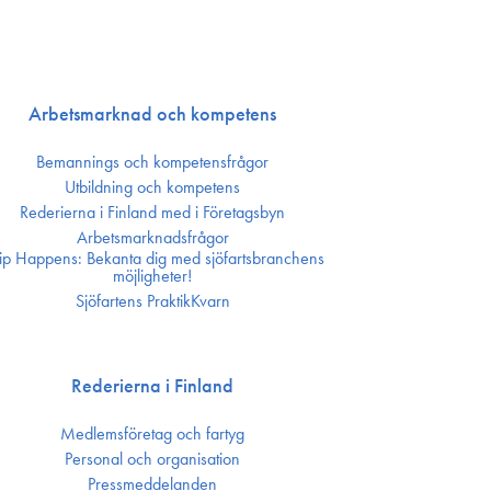
Arbetsmarknad och kompetens
Bemannings och kompetens­frågor
Utbildning och kompetens
Rederierna i Finland med i Företagsbyn
Arbetsmarknadsfrågor
ip Happens: Bekanta dig med sjöfartsbranchens
möjligheter!
Sjöfartens PraktikKvarn
Rederierna i Finland
Medlemsföretag och fartyg
Personal och organisation
Press­meddelanden