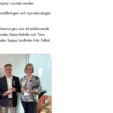
panj i sociala medier.
mställningen och nya teknologier
rkelserna ges som ett erkännande
elönades Kaisa Kekäle och Timo
ades Seppo Lindholm från Tallink