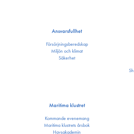
Ansvarsfullhet
Försörjnings­beredskap
Miljön och klimat
Säkerhet
Sh
Maritima klustret
Kommande evenemang
Maritima klustrets årsbok
Havsakademin