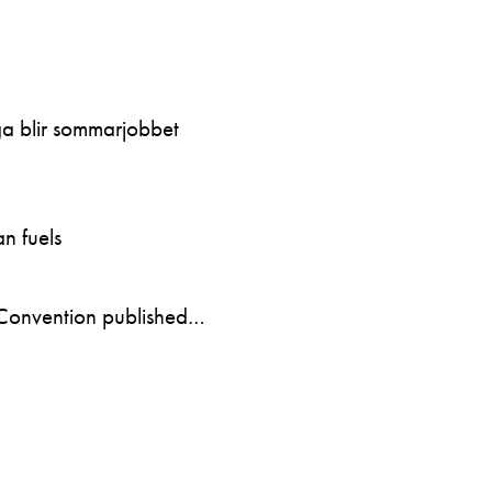
ga blir sommarjobbet
n fuels
Convention published…