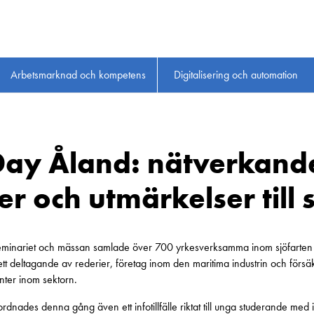
Arbetsmarknad och kompetens
Digitalisering och automation
Day Åland: nätverkande
er och utmärkelser till 
eminariet och mässan samlade över 700 yrkesverksamma inom sjöfarten
ett deltagande av rederier, företag inom den maritima industrin och förs
nter inom sektorn.
des denna gång även ett infotillfälle riktat till unga studerande med in