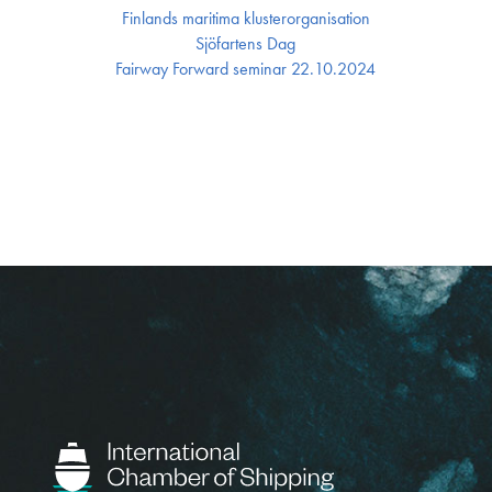
Finlands maritima kluster­organisation
Sjöfartens Dag
Fairway Forward seminar 22.10.2024