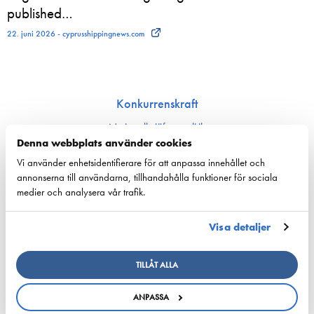
published…
22. juni 2026 - cyprusshippingnews.com
Konkurrenskraft
Nationell sjöfartspolitik
Denna webbplats använder cookies
Sjöfarts­politik inom EU
Nyckeltal för sjöfarten
Vi använder enhetsidentifierare för att anpassa innehållet och
annonserna till användarna, tillhandahålla funktioner för sociala
medier och analysera vår trafik.
Ansvarsfullhet
Försörjnings­beredskap
Visa detaljer
Miljön och klimat
Säkerhet
TILLÅT ALLA
Arbetsmarknad och kompetens
ANPASSA
Bemannings och kompetens­frågor