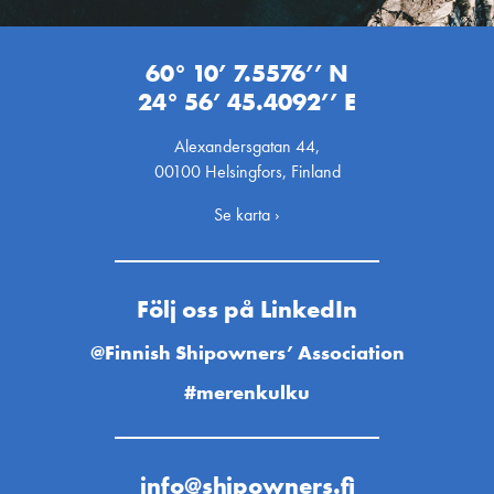
60° 10’ 7.5576’’ N
24° 56’ 45.4092’’ E
Alexandersgatan 44,
00100 Helsingfors, Finland
Se karta ›
Följ oss på LinkedIn
@Finnish Shipowners’ Association
#merenkulku
info@shipowners.fi