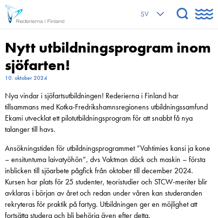
SV
Nytt utbildningsprogram inom
sjöfarten!
10. oktober 2024
Nya vindar i sjöfartsutbildningen! Rederierna i Finland har
tillsammans med Kotka-Fredrikshamnsregionens utbildningssamfund
Ekami utvecklat ett pilotutbildningsprogram för att snabbt få nya
talanger till havs.
Ansökningstiden för utbildningsprogrammet ”Vahtimies kansi ja kone
– ensituntuma laivatyöhön”, dvs Vaktman däck och maskin – första
inblicken till sjöarbete pågfick från oktober till december 2024.
Kursen har plats för 25 studenter, teoristudier och STCW-meriter blir
avklaras i början av året och redan under våren kan studeranden
rekryteras för praktik på fartyg. Utbildningen ger en möjlighet att
fortsätta studera och bli behörig även efter detta.