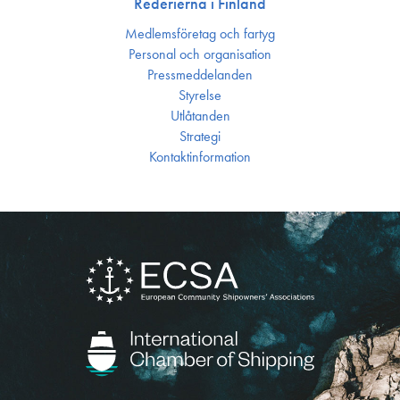
Rederierna i Finland
Medlemsföretag och fartyg
Personal och organisation
Press­meddelanden
Styrelse
Utlåtanden
Strategi
Kontakt­information