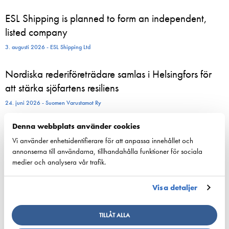
ESL Shipping is planned to form an independent,
listed company
3. augusti 2026 - ESL Shipping Ltd
Nordiska rederiföreträdare samlas i Helsingfors för
att stärka sjöfartens resiliens
24. juni 2026 - Suomen Varustamot Ry
Denna webbplats använder cookies
800 sommaranställda börjar nu arbeta ombord på
Vi använder enhetsidentifierare för att anpassa innehållet och
Viking Lines fartyg – för många blir sommarjobbet
annonserna till användarna, tillhandahålla funktioner för sociala
starten på en karriär till sjöss
medier och analysera vår trafik.
23. juni 2026 - Viking Line Abp
Visa detaljer
European shipping and aviation sectors urge EU to
channel ETS revenues into clean fuels
TILLÅT ALLA
22. juni 2026 - safety4sea.com