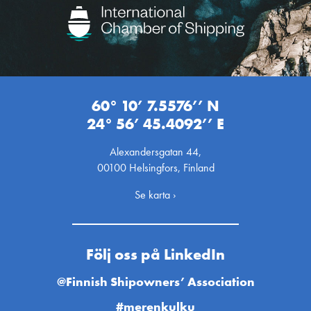
60° 10’ 7.5576’’ N
24° 56’ 45.4092’’ E
Alexandersgatan 44,
00100 Helsingfors, Finland
Se karta ›
Följ oss på LinkedIn
@Finnish Shipowners’ Association
#merenkulku