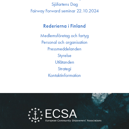
Sjöfartens Dag
Fairway Forward seminar 22.10.2024
Rederierna i Finland
Medlemsföretag och fartyg
Personal och organisation
Press­meddelanden
Styrelse
Utlåtanden
Strategi
Kontakt­information