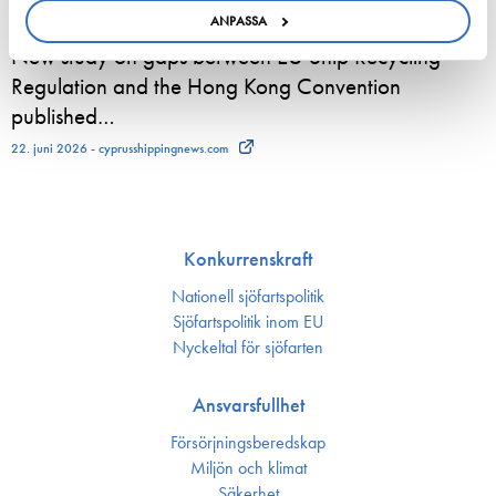
ANPASSA
New study on gaps between EU Ship Recycling
Regulation and the Hong Kong Convention
published…
22. juni 2026 - cyprusshippingnews.com
Konkurrenskraft
Nationell sjöfartspolitik
Sjöfarts­politik inom EU
Nyckeltal för sjöfarten
Ansvarsfullhet
Försörjnings­beredskap
Miljön och klimat
Säkerhet