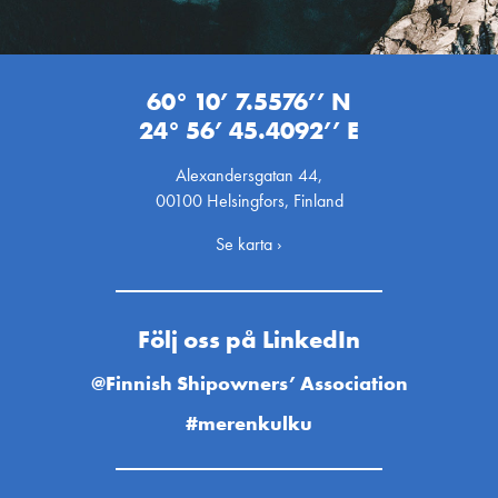
60° 10’ 7.5576’’ N
24° 56’ 45.4092’’ E
Alexandersgatan 44,
00100 Helsingfors, Finland
Se karta ›
Följ oss på LinkedIn
@Finnish Shipowners’ Association
#merenkulku