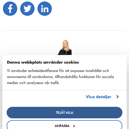
Denna webbplats använder cookies
Tiina Tuurnala
Vi använder enhetsidentifierare för att anpassa innehållet och
Verkställande direktör
annonserna till användarna, tillhandahålla funktioner för sociala
medier och analysera vår trafik.
Tiina Tuurnala är verkställande direktör för Rederierna i Finland.
tiina.tuurnala@shipowners.fi / 040 5476 762
Visa detaljer
TILLÅT ALLA
ESL Shipping is planned to form an independent,
ANPASSA