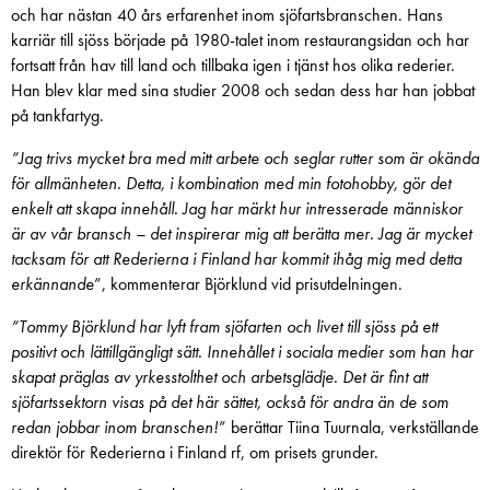
och har nästan 40 års erfarenhet inom sjöfartsbranschen. Hans
karriär till sjöss började på 1980-talet inom restaurangsidan och har
fortsatt från hav till land och tillbaka igen i tjänst hos olika rederier.
Han blev klar med sina studier 2008 och sedan dess har han jobbat
på tankfartyg.
”Jag trivs mycket bra med mitt arbete och seglar rutter som är okända
för allmänheten. Detta, i kombination med min fotohobby, gör det
enkelt att skapa innehåll. Jag har märkt hur intresserade människor
är av vår bransch – det inspirerar mig att berätta mer. Jag är mycket
tacksam för att Rederierna i Finland har kommit ihåg mig med detta
erkännande
”, kommenterar Björklund vid prisutdelningen.
”Tommy Björklund har lyft fram sjöfarten och livet till sjöss på ett
positivt och lättillgängligt sätt. Innehållet i sociala medier som han har
skapat präglas av yrkesstolthet och arbetsglädje. Det är fint att
sjöfartssektorn visas på det här sättet, också för andra än de som
redan jobbar inom branschen!
” berättar Tiina Tuurnala, verkställande
direktör för Rederierna i Finland rf, om prisets grunder.