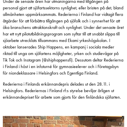
Under de senaste åren har utmaningarna med tillgången på
personal gjort att sjöfartssektorns synlighet, eller bristen på det, bland
allmänheten uppmärksammats. Rederierna i Finland har vidtagit flera
åtgärder för att förbättra tillgången på sjöfolk och i synnerhet för att
öka branschens attraktionskraft och synlighet. Under det senaste året
har ett nytt pilotutbildningsprogram som syftar till att snabbt slippa till
sjöarbete utvecklats tillsammans med Ekami yrkeshögskolan. I
oktober lanserades Ship Happens, en kampanj i sociala medier
riktad till unga om sjöfartens möjligheter, yrken och studievägar på
Tik Tok och Instagram (@shiphappensfi). Dessutom deltar Rederierna
i Finland i höst i en infoturné för gymnasieelever och i Företagsbyn
för niondeklassare i Helsingfors och Egentliga Finland.
Rederierna i Finlands erkännandepris delades ut den 28.11. i
Helsingfors. Rederiernas i Finland rf:s styrelse beviljar årligen ut
erkännandepriset för arbete som gjorts för den finländska sjöfarten.