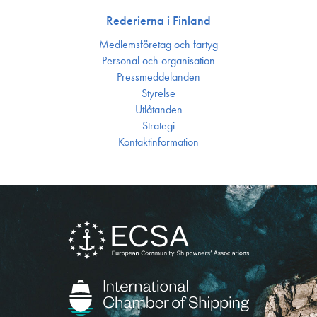
Rederierna i Finland
Medlemsföretag och fartyg
Personal och organisation
Press­meddelanden
Styrelse
Utlåtanden
Strategi
Kontakt­information