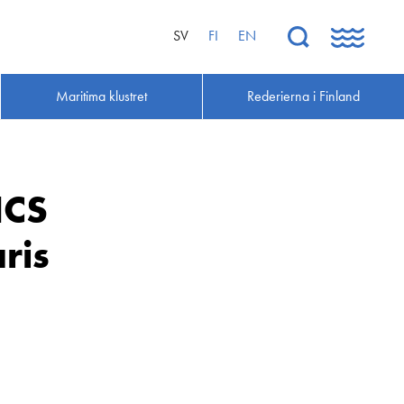
SV
FI
EN
Maritima klustret
Rederierna i Finland
ICS
ris