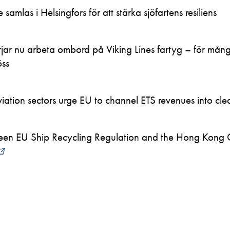
samlas i Helsingfors för att stärka sjöfartens resiliens
ar nu arbeta ombord på Viking Lines fartyg – för mån
öss
ation sectors urge EU to channel ETS revenues into clea
en EU Ship Recycling Regulation and the Hong Kong 