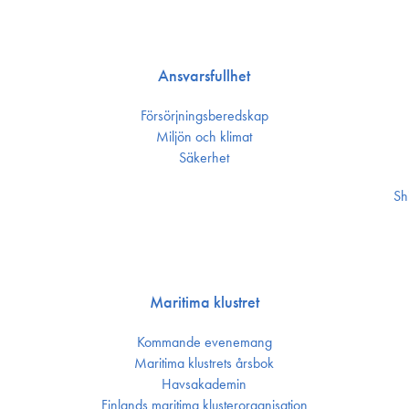
Ansvarsfullhet
Försörjnings­beredskap
Miljön och klimat
Säkerhet
Sh
Maritima klustret
Kommande evenemang
Maritima klustrets årsbok
Havsakademin
Finlands maritima kluster­organisation