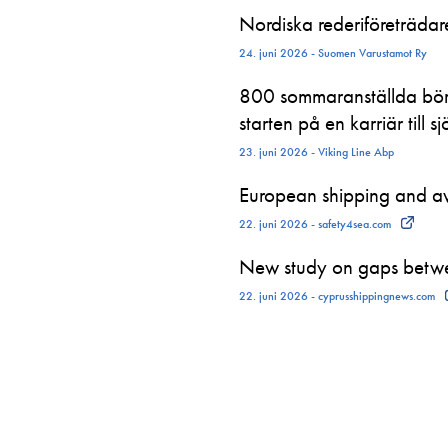
Nordiska rederiföreträdare 
24. juni 2026 - Suomen Varustamot Ry
800 sommaranställda börj
starten på en karriär till sj
23. juni 2026 - Viking Line Abp
European shipping and avi
22. juni 2026 - safety4sea.com
New study on gaps betwe
22. juni 2026 - cyprusshippingnews.com