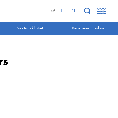
SV
FI
EN
Maritima klustret
Rederierna i Finland
rs