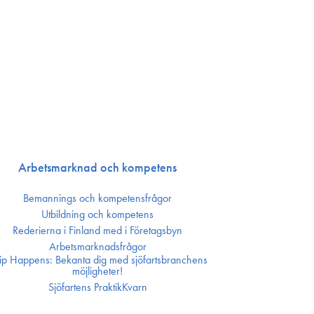
Arbetsmarknad och kompetens
Bemannings och kompetens­frågor
Utbildning och kompetens
Rederierna i Finland med i Företagsbyn
Arbetsmarknadsfrågor
ip Happens: Bekanta dig med sjöfartsbranchens
möjligheter!
Sjöfartens PraktikKvarn