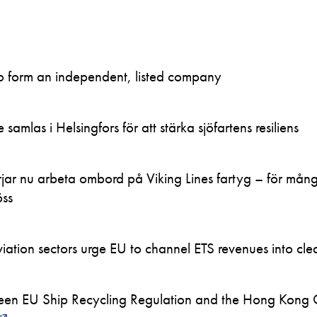
to form an independent, listed company
samlas i Helsingfors för att stärka sjöfartens resiliens
ar nu arbeta ombord på Viking Lines fartyg – för mån
öss
ation sectors urge EU to channel ETS revenues into clea
en EU Ship Recycling Regulation and the Hong Kong 