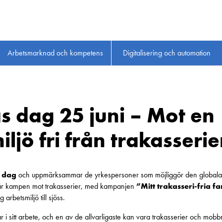
Arbetsmarknad och kompetens
Digitalisering och automation
s dag 25 juni – Mot en
ljö fri från trakasserie
s dag
och uppmärksammar de yrkespersoner som möjliggör den globala ha
a är kampen mot trakasserier, med kampanjen
”Mitt trakasseri-fria f
arbetsmiljö till sjöss.
 sitt arbete, och en av de allvarligaste kan vara trakasserier och mobbni