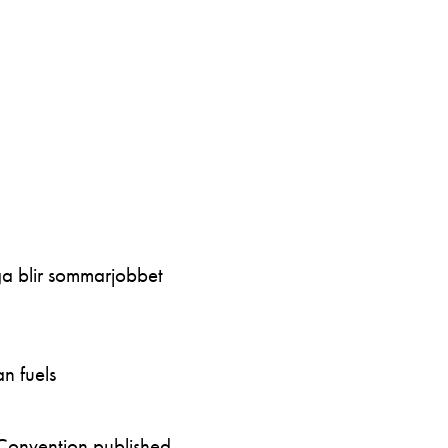
ga blir sommarjobbet
n fuels
Convention published…