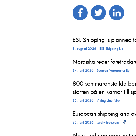
ESL Shipping is planned 
3. augusti 2026 - ESL Shipping Ltd
Nordiska rederiföreträdare 
24. juni 2026 - Suomen Varustamot Ry
800 sommaranställda börj
starten på en karriär till sj
23. juni 2026 - Viking Line Abp
European shipping and avi
22. juni 2026 - safety4sea.com
New study on gaps betwe