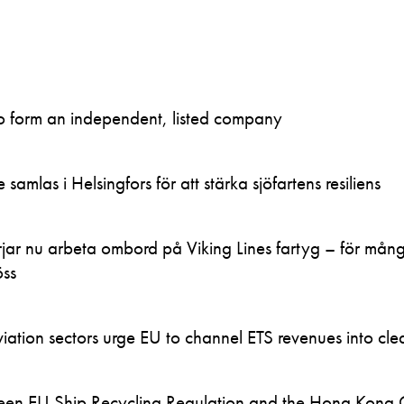
to form an independent, listed company
samlas i Helsingfors för att stärka sjöfartens resiliens
ar nu arbeta ombord på Viking Lines fartyg – för mån
öss
ation sectors urge EU to channel ETS revenues into clea
en EU Ship Recycling Regulation and the Hong Kong 