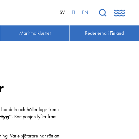
SV
FI
EN
Maritima klustret
Rederierna i Finland
r
ndeln och håller logistiken i
artyg”
. Kampanjen lyfter fram
ng. Varje sjöfarare har rätt att