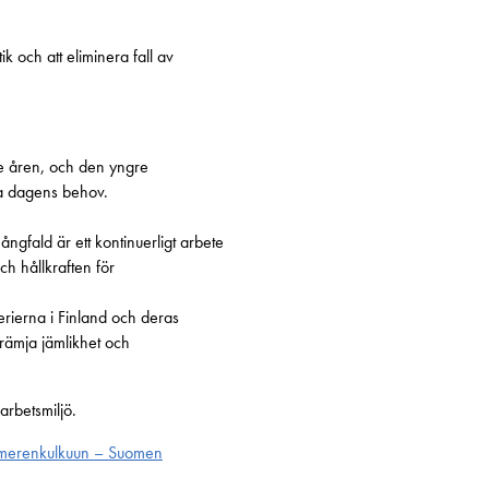
k och att eliminera fall av
te åren, och den yngre
ta dagens behov.
ngfald är ett kontinuerligt arbete
ch hållkraften för
rierna i Finland och deras
främja jämlikhet och
arbetsmiljö.
a merenkulkuun – Suomen