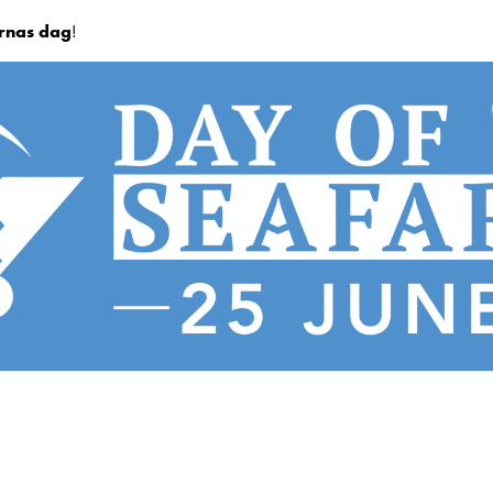
rnas dag
!