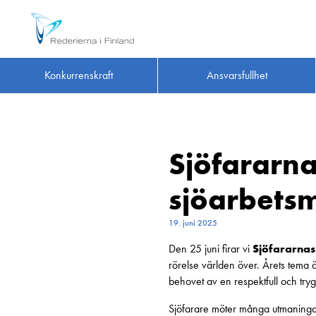
Konkurrenskraft
Ansvarsfullhet
Sjöfararna
sjöarbetsmi
19. juni 2025
Den 25 juni firar vi
Sjöfararna
rörelse världen över. Årets tem
behovet av en respektfull och trygg 
Sjöfarare möter många utmaningar i