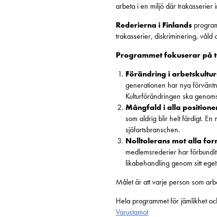
arbeta i en miljö där trakasserier
Rederierna i Finlands
program 
trakasserier, diskriminering, vå
Programmet fokuserar på 
Förändring i arbetskultur
generationen har nya förväntn
Kulturförändringen ska genoms
Mångfald i alla positione
som aldrig blir helt färdigt. E
sjöfartsbranschen.
Nolltolerans mot alla fo
medlemsrederier har förbundit s
likabehandling genom sitt eget
Målet är att varje person som arb
Hela programmet för jämlikhet oc
Varustamot