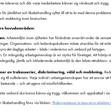
 inte tolereras och där varje medarbetare känner sig värdesatt och trygg.
för jämlikhet och likabehandling syftar till att ta itu med denna problemati
ld och mobbning inom branschen.
tre huvudområden:
en.
Arbetsmiljön inom sjöfarten har förändrats avsevärt under de senas
ingar. Organisations- och ledarskapskulturen måste utvecklas för att mö
yra det dagliga arbetet – både i rederierna och ombord på fartygen.
r.
En mångsidig arbetsgemenskap är en styrka för företaget. Att främja må
n mångsidig, jämlik och inkluderande arbetsmiljö är den bästa attraktions- o
rmer av trakasserier, diskriminering, våld och mobbning.
Rede
ig till nolltolerans. Varje individ i arbetsgemenskapen har ett ansvar att 
 beteende – och att agera vid missförhållanden.
etar ombord ska kunna känna sig trygg, välkommen och uppskattad i sin 
h likabehandling finns via länken:
Yhdenvertaisuus ja tasa-arvo-ohjelm