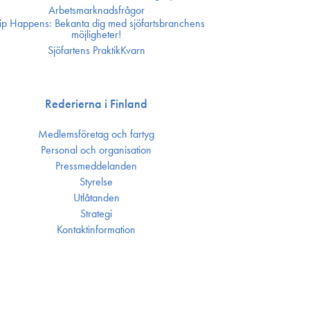
Arbetsmarknadsfrågor
ip Happens: Bekanta dig med sjöfartsbranchens
möjligheter!
Sjöfartens PraktikKvarn
Rederierna i Finland
Medlemsföretag och fartyg
Personal och organisation
Press­meddelanden
Styrelse
Utlåtanden
Strategi
Kontakt­information