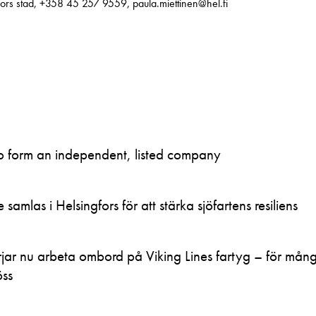
gfors stad, +358 45 257 9559, paula.miettinen@hel.fi
to form an independent, listed company
samlas i Helsingfors för att stärka sjöfartens resiliens
ar nu arbeta ombord på Viking Lines fartyg – för mån
öss