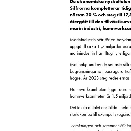
De ekonomiska nyckeltalen 
Siffrorna kompletterar tidi
nästan 20 % och steg till 1
återgått till den tillväxtku
marin industri, hamnverksam
Marinindustrin står för en betyda
uppgå till cirka 11,7 miljarder e
marinindustrin har tilltagit ytterli
Mot bakgrund av de senaste siffr
begränsningarna i passagerartraf
högre. År 2023 steg rederiernas om
Hamnverksamheten ligger däremot
hamnverksamheten är 1,5 miljard
Det totala antalet anställda i hela
storleken på till exempel skogsindu
Forskningen och sammanställningen