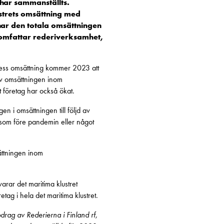
har sammanställts.
ustrets omsättning med
har den totala omsättningen
t omfattar rederiverksamhet,
 dess omsättning kommer 2023 att
av omsättningen inom
et företag har också ökat.
 i omsättningen till följd av
 som före pandemin eller något
ättningen inom
arar det maritima klustret
tag i hela det maritima klustret.
drag av Rederierna i Finland rf,