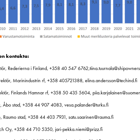
gen kontakta:
ektör, Rederierna i Finland, +358 40 547 6762,tiina.tuurnala@shipowners.
irektör, Marinindustrin rf, +358 405721388, elina.andersson@techind.fi
direktör, Finlands Hamnar rf, +358 50 435 5604, piia.karjalainen@suomen
ör, Åbo stad, +358 44 907 4083, vesa.palander@turku.fi
e, Raumo stad, +358 44 403 7931, satu.saarinen@rauma.fi
tech Oy, +358 44 710 5350, jari-pekka.niemi@prizz.fi