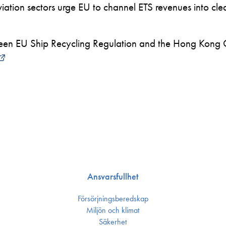
ation sectors urge EU to channel ETS revenues into clea
en EU Ship Recycling Regulation and the Hong Kong 
Ansvarsfullhet
Försörjnings­beredskap
Miljön och klimat
Säkerhet