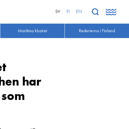
SV
FI
EN
Maritima klustret
Rederierna i Finland
et
chen har
g som