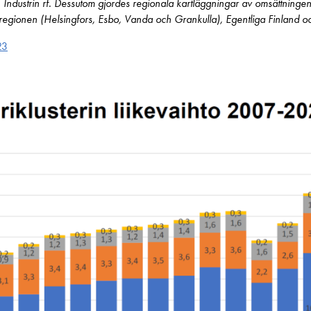
ndustrin rf. Dessutom gjordes regionala kartläggningar av omsättningen
regionen (Helsingfors, Esbo, Vanda och Grankulla), Egentliga Finland o
23