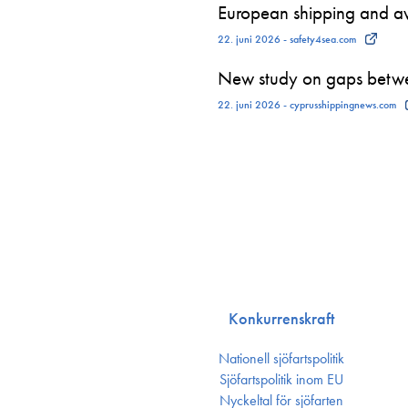
European shipping and avi
22. juni 2026 - safety4sea.com
New study on gaps betwe
22. juni 2026 - cyprusshippingnews.com
Konkurrenskraft
Nationell sjöfartspolitik
Sjöfarts­politik inom EU
Nyckeltal för sjöfarten