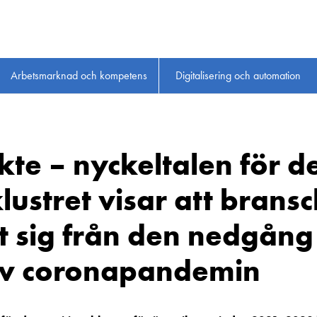
Arbetsmarknad och kompetens
Digitalisering och automation
sikte – nyckeltalen för d
lustret visar att brans
t sig från den nedgån
av coronapandemin