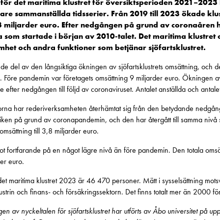
för det maritima klustret för översiktsperioden 2021–2023 
gare sammanställda tidsserier. Från 2019 till 2023 ökade kl
7,3 miljarder euro. Efter nedgången på grund av coronaåren 
rva som startade i början av 2010-talet. Det maritima klustre
het och andra funktioner som betjänar sjöfartsklustret.
nde del av den långsiktiga ökningen av sjöfartsklustrets omsättning, och
uro. Före pandemin var företagets omsättning 9 miljarder euro. Ökningen 
gare efter nedgången till följd av coronaviruset. Antalet anställda och antal
orna har rederiverksamheten återhämtat sig från den betydande nedgången
iken på grund av coronapandemin, och den har återgått till samma nivå
sättning till 3,8 miljarder euro.
 fortfarande på en något lägre nivå än före pandemin. Den totala oms
er euro.
 det maritima klustret 2023 är 46 470 personer. Mätt i sysselsättning motsv
strin och finans- och försäkringssektorn. Det finns totalt mer än 2000 före
 av nyckeltalen för sjöfartsklustret har utförts av Åbo universitet på upp