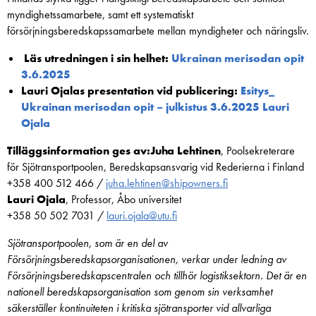
myndighetssamarbete, samt ett systematiskt
försörjningsberedskapssamarbete mellan myndigheter och näringsliv.
Läs utredningen i sin helhet:
Ukrainan merisodan opit
3.6.2025
Lauri Ojalas presentation vid publicering:
Esitys_
Ukrainan merisodan opit – julkistus 3.6.2025 Lauri
Ojala
Tilläggsinformation ges av:
Juha Lehtinen
, Poolsekreterare
för Sjötransportpoolen, Beredskapsansvarig vid Rederierna i Finland
+358 400 512 466 /
juha.lehtinen@shipowners.fi
Lauri Ojala
, Professor, Åbo universitet
+358 50 502 7031 /
lauri.ojala@utu.fi
Sjötransportpoolen, som är en del av
Försörjningsberedskapsorganisationen, verkar under ledning av
Försörjningsberedskapscentralen och tillhör logistiksektorn. Det är en
nationell beredskapsorganisation som genom sin verksamhet
säkerställer kontinuiteten i kritiska sjötransporter vid allvarliga