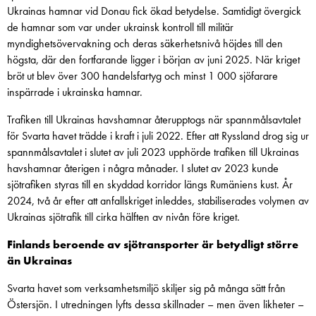
Ukrainas hamnar vid Donau fick ökad betydelse. Samtidigt övergick
de hamnar som var under ukrainsk kontroll till militär
myndighetsövervakning och deras säkerhetsnivå höjdes till den
högsta, där den fortfarande ligger i början av juni 2025. När kriget
bröt ut blev över 300 handelsfartyg och minst 1 000 sjöfarare
inspärrade i ukrainska hamnar.
Trafiken till Ukrainas havshamnar återupptogs när spannmålsavtalet
för Svarta havet trädde i kraft i juli 2022. Efter att Ryssland drog sig ur
spannmålsavtalet i slutet av juli 2023 upphörde trafiken till Ukrainas
havshamnar återigen i några månader. I slutet av 2023 kunde
sjötrafiken styras till en skyddad korridor längs Rumäniens kust. År
2024, två år efter att anfallskriget inleddes, stabiliserades volymen av
Ukrainas sjötrafik till cirka hälften av nivån före kriget.
Finlands beroende av sjötransporter är betydligt större
än Ukrainas
Svarta havet som verksamhetsmiljö skiljer sig på många sätt från
Östersjön. I utredningen lyfts dessa skillnader – men även likheter –