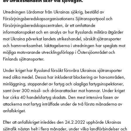
av utrikeshandeln sker via sjövägen.
Utredningen Lärdomar från Ukrainas sjökrig, beställd av
Försörjningsberedskapsorganisationens Sjötransportpool och
Försörjningsberedskapscentralen, är ett omfattande
informationspaket och en analys av hur Rysslands militära åtgärder
mot Ukraina påverkat landets utrikeshandel, särskilt sjötransporter
och hamnverksamhet. Iakttagelserna i utredningen har speglats mot
möjliga motsvarande utvecklingsförlopp i Östersjöområdet och
Finlands sjötransporter.
Under kriget har Ryssland försökt försvåra Ukrainas sjötransporter
med olika medel. Dessa har inkluderat blockering av havsområden,
minläggning, stoppandet av fartyg och olagliga fartygsinspektioner,
samt över 300 missil- och drönarattacker mot hamnar. Under kriget
har cirka 40 handelsfartyg skadats. Den mest intensiva fasen av
attackerna mot fartyg inträffade under de två första månaderna av
anfallskriget.
Efter att anfallskriget inleddes den 24.2.2022 upphörde Ukrainas
sjötrafik nästan helt i flera månader, under vilka landförbindelser och