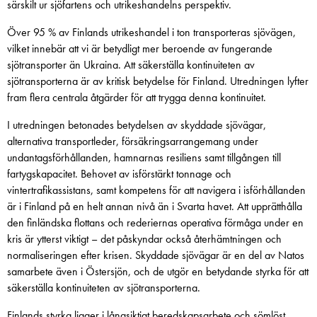
särskilt ur sjöfartens och utrikeshandelns perspektiv.
Över 95 % av Finlands utrikeshandel i ton transporteras sjövägen,
vilket innebär att vi är betydligt mer beroende av fungerande
sjötransporter än Ukraina. Att säkerställa kontinuiteten av
sjötransporterna är av kritisk betydelse för Finland. Utredningen lyfter
fram flera centrala åtgärder för att trygga denna kontinuitet.
I utredningen betonades betydelsen av skyddade sjövägar,
alternativa transportleder, försäkringsarrangemang under
undantagsförhållanden, hamnarnas resiliens samt tillgången till
fartygskapacitet. Behovet av isförstärkt tonnage och
vintertrafikassistans, samt kompetens för att navigera i isförhållanden
är i Finland på en helt annan nivå än i Svarta havet. Att upprätthålla
den finländska flottans och rederiernas operativa förmåga under en
kris är ytterst viktigt – det påskyndar också återhämtningen och
normaliseringen efter krisen. Skyddade sjövägar är en del av Natos
samarbete även i Östersjön, och de utgör en betydande styrka för att
säkerställa kontinuiteten av sjötransporterna.
Finlands styrka ligger i långsiktigt beredskapsarbete och sömlöst