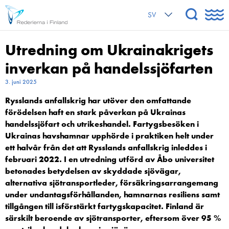
SV
Utredning om Ukrainakrigets
inverkan på handelssjöfarten
3. juni 2025
Rysslands anfallskrig har utöver den omfattande
förödelsen haft en stark påverkan på Ukrainas
handelssjöfart och utrikeshandel. Fartygsbesöken i
Ukrainas havshamnar upphörde i praktiken helt under
ett halvår från det att Rysslands anfallskrig inleddes i
februari 2022. I en utredning utförd av Åbo universitet
betonades betydelsen av skyddade sjövägar,
alternativa sjötransportleder, försäkringsarrangemang
under undantagsförhållanden, hamnarnas resiliens samt
tillgången till isförstärkt fartygskapacitet.
Finland är
särskilt beroende av sjötransporter, eftersom över 95 %