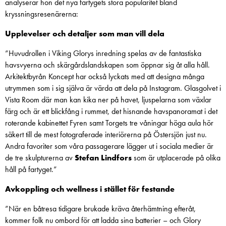
analyserar hon det nya fartygets stora popularitet bland
kryssningsresenärerna:
Upplevelser och detaljer som man vill dela
”Huvudrollen i Viking Glorys inredning spelas av de fantastiska
havsvyerna och skärgårdslandskapen som öppnar sig åt alla håll.
Arkitektbyrån Koncept har också lyckats med att designa många
utrymmen som i sig själva är värda att dela på Instagram. Glasgolvet i
Vista Room där man kan kika ner på havet, ljuspelarna som växlar
färg och är ett blickfång i rummet, det hisnande havspanoramat i det
roterande kabinettet Fyren samt Torgets tre våningar höga aula hör
säkert till de mest fotograferade interiörerna på Östersjön just nu.
Andra favoriter som våra passagerare lägger ut i sociala medier är
de tre skulpturerna av
Stefan Lindfors
som är utplacerade på olika
håll på fartyget.”
Avkoppling och wellness i stället för festande
”När en båtresa tidigare brukade kräva återhämtning efteråt,
kommer folk nu ombord för att ladda sina batterier – och Glory