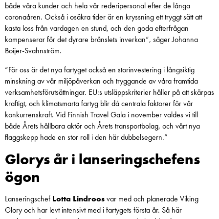
både våra kunder och hela vår rederipersonal efter de långa
coronaåren. Också i osäkra tider är en kryssning ett tryggt sätt att
kasta loss från vardagen en stund, och den goda efterfrågan
kompenserar för det dyrare bränslets inverkan”, säger Johanna
Boijer-Svahnström.
”För oss är det nya fartyget också en storinvestering i långsiktig
minskning av vår miljöpåverkan och tryggande av våra framtida
verksamhetsförutsättningar. EU:s utsläppskriterier håller på att skärpas
kraftigt, och klimatsmarta fartyg blir då centrala faktorer för vår
konkurrenskraft. Vid Finnish Travel Gala i november valdes vi till
både Årets hållbara aktör och Årets transportbolag, och vårt nya
flaggskepp hade en stor roll i den här dubbelsegern.”
Glorys år i lanseringschefens
ögon
Lanseringschef
Lotta Lindroos
var med och planerade Viking
Glory och har levt intensivt med i fartygets första år. Så här