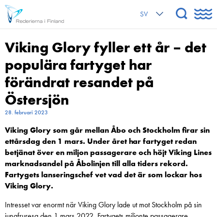
SV
Viking Glory fyller ett år – det
populära fartyget har
förändrat resandet på
Östersjön
28. februari 2023
Viking Glory som går mellan Åbo och Stockholm firar sin
ettårsdag den 1 mars. Under året har fartyget redan
betjänat över en miljon passagerare och höjt Viking Lines
marknadsandel på Åbolinjen till alla tiders rekord.
Fartygets lanseringschef vet vad det är som lockar hos
Viking Glory.
Intresset var enormt när Viking Glory lade ut mot Stockholm på sin
jungfruresa den 1 mars 2022. Fartygets miljonte passagerare