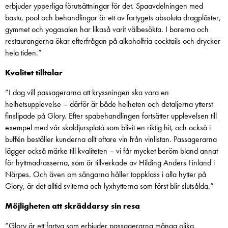
erbjuder ypperliga förutsättningar för det. Spaavdelningen med
bastu, pool och behandlingar är ett av fartygets absoluta dragplåster,
gymmet och yogasalen har likaså varit välbesökta. I barerna och
restaurangerna ökar efterfrågan på alkoholfria cocktails och drycker
hela tiden.”
Kvalitet tilltalar
”I dag vill passagerarna att kryssningen ska vara en
helhetsupplevelse – därför är både helheten och detaljerna ytterst
finslipade på Glory. Efter spabehandlingen fortsätter upplevelsen till
exempel med vår skaldjursplatå som blivit en riktig hit, och också i
buffén beställer kunderna allt oftare vin från vinlistan. Passagerarna
lägger också märke till kvaliteten – vi får mycket beröm bland annat
för hyttmadrasserna, som är tillverkade av Hilding Anders Finland i
Närpes. Och även om sängarna håller toppklass i alla hytter på
Glory, är det alltid sviterna och lyxhytterna som först blir slutsålda.”
Möjligheten att skräddarsy sin resa
”Glory är ett fartyg som erbjuder passagerarna många olika