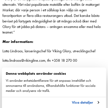
alternativ. Vårt näst populäraste matställe efter buffén är mattorget
Market, där varje person i ett sällskap kan välja sin egen
favoritportion ur flera olika restaurangers utbud. Det kanske bästa
beviset på fartygets mångsidighet är att många också åker med
Glory för att jobba på distans – antingen ensamma eller med hela
teamet.”
Mer information:
Lotta Lindroos, lanseringschef för Viking Glory, utvecklingschef
lotta.lindroos@vikingline.com, tfn +358 18 270 00
Johanna Boijer-Svahnström, informationsdirektör
Denna webbplats använder cookies
johanna.boijer@vikingline.com, puh. +358 18 270 00
Vi använder enhetsidentifierare för att anpassa innehållet och
annonserna till användarna, tillhandahålla funktioner för sociala
Christa Grönlund, informationschef
medier och analysera vår trafik.
christa.gronlund@vikingline.com, tfn +358 9 123 51
Visa detaljer