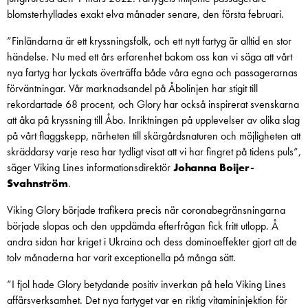
blomsterhyllades exakt elva månader senare, den första februari.
”Finländarna är ett kryssningsfolk, och ett nytt fartyg är alltid en stor
händelse. Nu med ett års erfarenhet bakom oss kan vi säga att vårt
nya fartyg har lyckats överträffa både våra egna och passagerarnas
förväntningar. Vår marknadsandel på Åbolinjen har stigit till
rekordartade 68 procent, och Glory har också inspirerat svenskarna
att åka på kryssning till Åbo. Inriktningen på upplevelser av olika slag
på vårt flaggskepp, närheten till skärgårdsnaturen och möjligheten att
skräddarsy varje resa har tydligt visat att vi har fingret på tidens puls”,
säger Viking Lines informationsdirektör
Johanna Boijer-
Svahnström
.
Viking Glory började trafikera precis när coronabegränsningarna
började slopas och den uppdämda efterfrågan fick fritt utlopp. Å
andra sidan har kriget i Ukraina och dess dominoeffekter gjort att de
tolv månaderna har varit exceptionella på många sätt.
”I fjol hade Glory betydande positiv inverkan på hela Viking Lines
affärsverksamhet. Det nya fartyget var en riktig vitamininjektion för