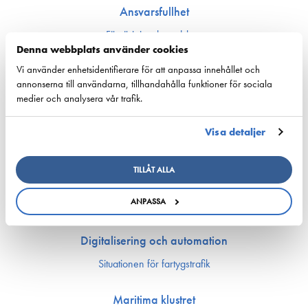
Ansvarsfullhet
Försörjnings­beredskap
Denna webbplats använder cookies
Miljön och klimat
Säkerhet
Vi använder enhetsidentifierare för att anpassa innehållet och
annonserna till användarna, tillhandahålla funktioner för sociala
medier och analysera vår trafik.
Arbetsmarknad och kompetens
Bemannings och kompetens­frågor
Visa detaljer
Utbildning och kompetens
Rederierna i Finland med i Företagsbyn
TILLÅT ALLA
Arbetsmarknadsfrågor
Ship Happens: Bekanta dig med sjöfartsbranchens möjligheter!
ANPASSA
Sjöfartens PraktikKvarn
Digitalisering och automation
Situationen för fartygstrafik
Maritima klustret