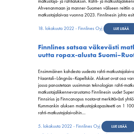
matkustaja- ja rahtialuksiin. Rahti- ja matkustajaliike
Ahvenanmaan ja manner-Suomen väliseen reittiin otta
matkustajalaivaa vuonna 2023. Finnlinesin johto esit
18. lokakuuta 2022 - Finnlines Oyj
LUE LISÄÄ
Finnlines satsaa väkevästi mat
uutta ropax-alusta Suomi–Ruotsi
Ensimmäinen kahdesta uudesta rahti-matkustajalaivasta
Naantali–Långnäs–Kapellskär. Alukset ovat osa var
jossa panostetaan uusimman teknologian rahti-matkusta
matkustajaliikennevarustamo Finnlinesin uudet Supers
Finnsirius ja Finncanopus nostavat merkittävästi yht
Kummankin aluksen matkustajakapasiteetti on 1 100 m
rahti-matkustajalaivoihin…
5. lokakuuta 2022 - Finnlines Oyj
LUE LISÄÄ