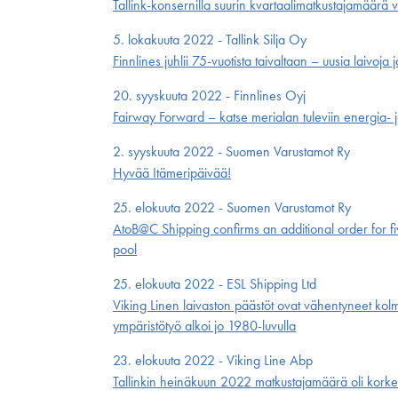
Tallink-konsernilla suurin kvartaalimatkustajamäärä
5. lokakuuta 2022 - Tallink Silja Oy
Finnlines juhlii 75-vuotista taivaltaan – uusia laivoja 
20. syyskuuta 2022 - Finnlines Oyj
Fairway Forward – katse merialan tuleviin energia- ja
2. syyskuuta 2022 - Suomen Varustamot Ry
Hyvää Itämeripäivää!
25. elokuuta 2022 - Suomen Varustamot Ry
AtoB@C Shipping confirms an additional order for fiv
pool
25. elokuuta 2022 - ESL Shipping Ltd
Viking Linen laivaston päästöt ovat vähentyneet k
ympäristötyö alkoi jo 1980-luvulla
23. elokuuta 2022 - Viking Line Abp
Tallinkin heinäkuun 2022 matkustajamäärä oli kork