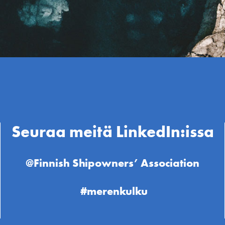
Seuraa meitä LinkedIn:issa
@Finnish Shipowners’ Association
#merenkulku