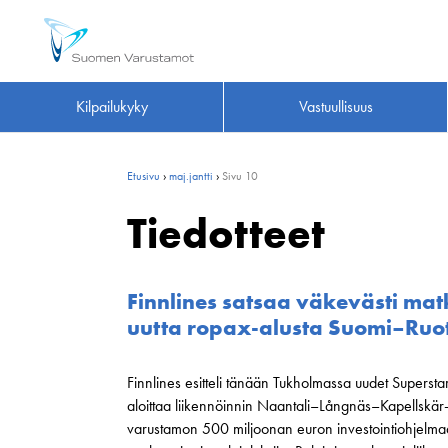
Kilpailukyky
Vastuullisuus
Etusivu
›
maj.jantti
›
Sivu 10
Tiedotteet
Finnlines satsaa väkevästi mat
uutta ropax-alusta Suomi–Ruotsi
Finnlines esitteli tänään Tukholmassa uudet Superstar
aloittaa liikennöinnin Naantali–Långnäs–Kapellskär-
varustamon 500 miljoonan euron investointiohjelma