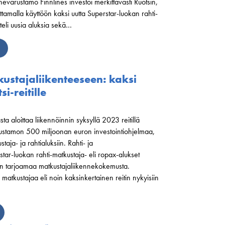
nnevarustamo Finnlines investoi merkittävästi Ruotsin,
malla käyttöön kaksi uutta Superstar-luokan rahti-
teli uusia aluksia sekä…
kustajaliikenteeseen: kaksi
-reitille
 aloittaa liikennöinnin syksyllä 2023 reitillä
ustamon 500 miljoonan euron investointiohjelmaa,
ja- ja rahtialuksiin. Rahti- ja
tar-luokan rahti-matkustaja- eli ropax-alukset
iön tarjoamaa matkustajaliikennekokemusta.
atkustajaa eli noin kaksinkertainen reitin nykyisiin