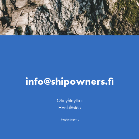
info@shipowners.fi
Ota yhteyttä ›
Henkilöstö ›
Evästeet ›