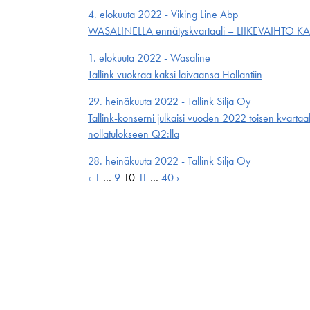
4. elokuuta 2022 - Viking Line Abp
WASALINELLA ennätyskvartaali – LIIKEVAIHTO K
1. elokuuta 2022 - Wasaline
Tallink vuokraa kaksi laivaansa Hollantiin
29. heinäkuuta 2022 - Tallink Silja Oy
Tallink-konserni julkaisi vuoden 2022 toisen kvarta
nollatulokseen Q2:lla
28. heinäkuuta 2022 - Tallink Silja Oy
Artikkelien
‹
1
…
9
10
11
…
40
›
sivutus