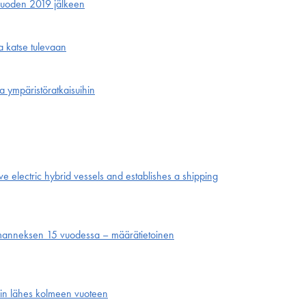
 vuoden 2019 jälkeen
ja katse tulevaan
 ympäristö­ratkaisuihin
e electric hybrid vessels and establishes a shipping
olmanneksen 15 vuodessa – määrätietoinen
ein lähes kolmeen vuoteen