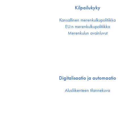
Kilpailukyky
Kansallinen merenkulku­politiikka
EU:n merenkulku­politiikka
Merenkulun avainluvut
Digitalisaatio ja automaatio
Alusliikenteen tilannekuva