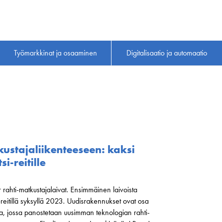
Työmarkkinat ja osaaminen
Digitalisaatio ja automaatio
kustajaliikenteeseen: kaksi
-reitille
 rahti-matkustajalaivat. Ensimmäinen laivoista
reitillä syksyllä 2023. Uudisrakennukset ovat osa
a, jossa panostetaan uusimman teknologian rahti-