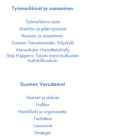
Työmarkkinat ja osaaminen
Työmarkkina-asiat
Miehitys ja pätevyys­asiat
Koulutus ja osaaminen
Suomen Varustamoiden Yrityskylä
Merenkulun HarjoitteluMylly
Ship Happens: Tutustu merenkulkualan
mahdollisuuksiin
Suomen Varustamot
Jäsenet ja alukset
Hallitus
Henkilöstö ja organisaatio
Tiedotteet
Lausunnot
Strategia