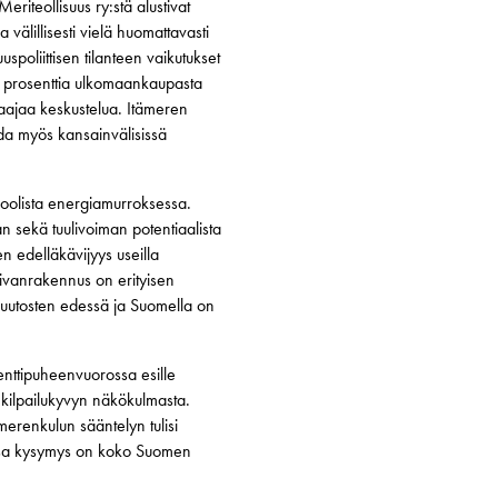
eriteollisuus ry:stä alustivat
välillisesti vielä huomattavasti
oliittisen tilanteen vaikutukset
5 prosenttia ulkomaankaupasta
laajaa keskustelua. Itämeren
ida myös kansainvälisissä
roolista energiamurroksessa.
n sekä tuulivoiman potentiaalista
 edelläkävijyys useilla
aivanrakennus on erityisen
n muutosten edessä ja Suomella on
nttipuheenvuorossa esille
kilpailukyvyn näkökulmasta.
merenkulun sääntelyn tulisi
essa kysymys on koko Suomen