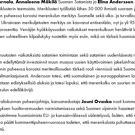
urnala
,
Annaleena Mäkilä
Suomen Satamista ja
Elina Andersson
M
lusterin teemoista. Meriklusteri työllistää lähes 50 000 ihmistä suoraan ja 
uheessa korostui merenkulun merkitys Suomelle sekä ulko- ja turvallisuusp
krainaan merikuljetusten merkitys on kasvanut entisestään, nyt jo yli 9
 prosenttia. Venäjän hyökkäyssodan vaikutukset merenkulkuun herättivät 
n suhteellinen kilpailukyky nostettiin myös esiin, mikä on tärkeä huomio
muutosten vaikutuksista satamien toimintaan sekä satamien uudenlaisesta 
än edellyttämät investoinnit muun muassa uusien käyttövoimien jakeluinfraa
n puheessa korostui meriteollisuuden tärkeä rooli viennissä sekä Suomen
ilmanlaajuisesti. Andersson totesi, että suomalainen ja eurooppalainen l
netaan edistyksellisiä aluksia ja totesi lopuksi, että merenkulku on suurie
ulun edelläkävijä.
ävaliokunnan puheenjohtaja, kansanedustaja
Jouni Ovaska
nosti komme
ityksen huoltovarmuuden varmistamisessa sekä Suomen sijainnin haasteet 
jaintimme huomioimista EU- ja kansainvälisessä sääntelyssä, lisäten, että 
vaska päätti kommenttipuheenvuoronsa todeten, että merenkulusta puhutta
tä.