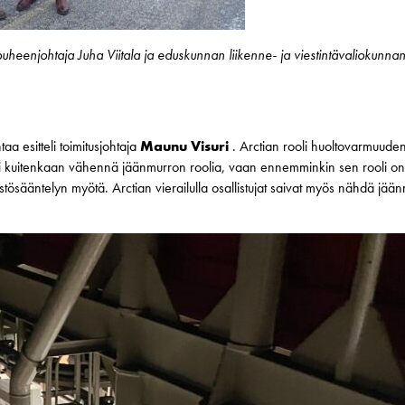
enjohtaja Juha Viitala ja eduskunnan liikenne- ja viestintävaliokunna
aa esitteli toimitusjohtaja
Maunu Visuri
. Arctian rooli huoltovarmuuden
uitenkaan vähennä jäänmurron roolia, vaan ennemminkin sen rooli on e
ösääntelyn myötä. Arctian vierailulla osallistujat saivat myös nähdä jään