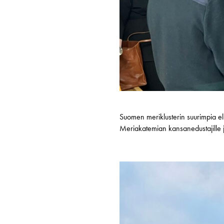
Suomen meriklusterin suurimpia eli
Meriakatemian kansanedustajille jä