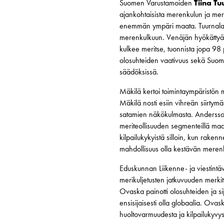
Suomen Varustamoiden
Tiina Tu
ajankohtaisista merenkulun ja merik
enemmän ympäri maata. Tuurnalan p
merenkulkuun. Venäjän hyökättyä U
kulkee meritse, tuonnista jopa 98
olosuhteiden vaativuus sekä Suome
säädöksissä.
Mäkilä kertoi toimintaympäristön 
Mäkilä nosti esiin vihreän siirtym
satamien näkökulmasta. Anderssoni
meriteollisuuden segmenteillä maa
kilpailukykyistä silloin, kun raken
mahdollisuus olla kestävän merenk
Eduskunnan Liikenne- ja viestint
merikuljetusten jatkuvuuden merk
Ovaska painotti olosuhteiden ja si
ensisijaisesti olla globaalia. O
huoltovarmuudesta ja kilpailukyvys