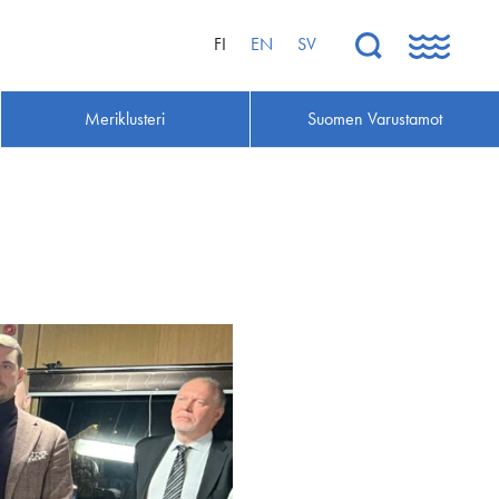
FI
EN
SV
Meriklusteri
Suomen Varustamot