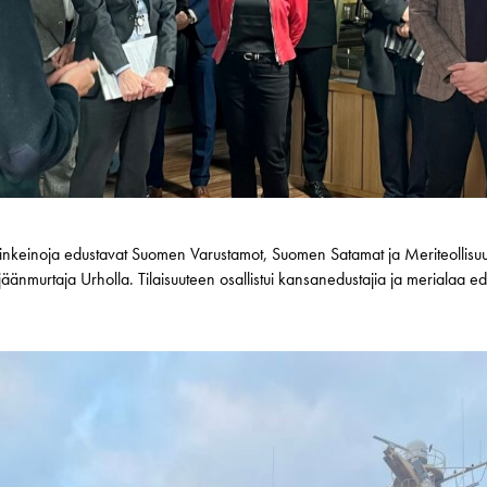
nkeinoja edustavat Suomen Varustamot, Suomen Satamat ja Meriteollisuus ry
änmurtaja Urholla. Tilaisuuteen osallistui kansanedustajia ja merialaa ed