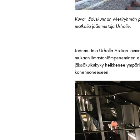
Kuva: Eduskunnan Meriryhmän puhe
matkalla jäänmurtaja Urholle.
Jäänmurtaja Urholla Arctian toimint
mukaan ilmastonlämpeneminen ei k
jäissäkulkukyky heikkenee ympärist
konehuoneeseen.