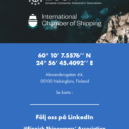
60° 10’ 7.5576’’ N
24° 56’ 45.4092’’ E
Alexandersgatan 44,
00100 Helsingfors, Finland
Se karta ›
Följ oss på LinkedIn
@Finnish Shipowners’ Association