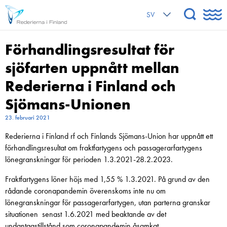
SV
Förhandlings­resultat för
sjöfarten uppnått mellan
Rederierna i Finland och
Sjömans-Unionen
23. februari 2021
Rederierna i Finland rf och Finlands Sjömans-Union har uppnått ett
förhandlingsresultat om fraktfartygens och passagerarfartygens
lönegranskningar för perioden 1.3.2021-28.2.2023.
Fraktfartygens löner höjs med 1,55 % 1.3.2021. På grund av den
rådande coronapandemin överenskoms inte nu om
lönegranskningar för passagerarfartygen, utan parterna granskar
situationen senast 1.6.2021 med beaktande av det
undantagstillstånd som coronapandemin åsamkat.