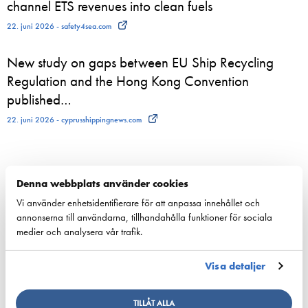
channel ETS revenues into clean fuels
22. juni 2026 - safety4sea.com
New study on gaps between EU Ship Recycling
Regulation and the Hong Kong Convention
published…
22. juni 2026 - cyprusshippingnews.com
Denna webbplats använder cookies
Konkurrenskraft
Vi använder enhetsidentifierare för att anpassa innehållet och
Nationell sjöfartspolitik
annonserna till användarna, tillhandahålla funktioner för sociala
Sjöfarts­politik inom EU
medier och analysera vår trafik.
Nyckeltal för sjöfarten
Visa detaljer
Ansvarsfullhet
Försörjnings­beredskap
TILLÅT ALLA