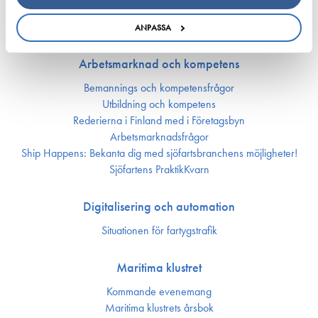
Miljön och klimat
Säkerhet
ANPASSA
Arbetsmarknad och kompetens
Bemannings och kompetens­frågor
Utbildning och kompetens
Rederierna i Finland med i Företagsbyn
Arbetsmarknadsfrågor
Ship Happens: Bekanta dig med sjöfartsbranchens möjligheter!
Sjöfartens PraktikKvarn
Digitalisering och automation
Situationen för fartygstrafik
Maritima klustret
Kommande evenemang
Maritima klustrets årsbok