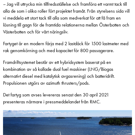
– Jag vill uttrycka min tillfredsställelse och framföra ett varmt tack till
alla de som i olika roller fört projektet framåt. Från styrelsens sida vill
vi meddela ett stort tack till alla som medverkat för att få fram en
lösning till gagn för de framtida relationerna mellan Österbotten och
Västerbotten och för vårt näringsliv.
Fartyget är en modern färja med 2 lastdäck för 1500 lastmeter med
rak genomkörning och med kapacitet för 800 passagerare.
Framdriftsystemet består av ett hybridsystem baserat på en
kombination av så kallade dual fuel maskiner (LNG/Biogas
alternativt diesel med katalytisk avgasrening) och batteridrift.
Propulsionen utgörs av azimuth thrusters/pods.
Det fartyg som avses levereras senast den 30 april 2021
presenteras närmare i pressmeddelandet från RMC.