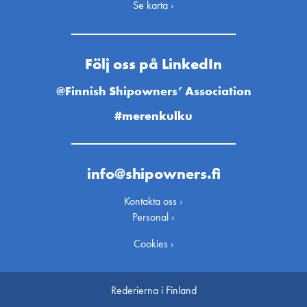
Se karta ›
Följ oss på LinkedIn
@Finnish Shipowners’ Association
#merenkulku
info@shipowners.fi
Kontakta oss ›
Personal ›
Cookies ›
Rederierna i Finland