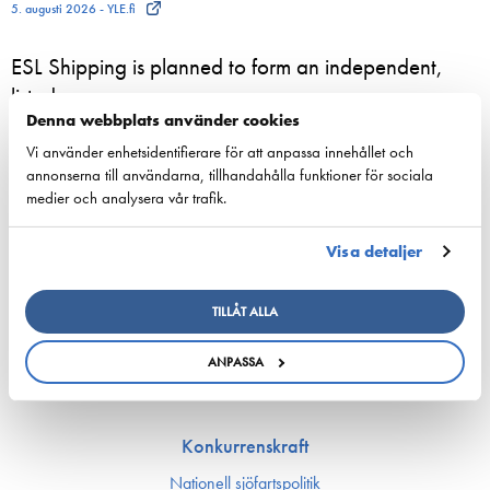
5. augusti 2026 - YLE.fi
ESL Shipping is planned to form an independent,
listed company
Denna webbplats använder cookies
3. augusti 2026 - ESL Shipping Ltd
Vi använder enhetsidentifierare för att anpassa innehållet och
annonserna till användarna, tillhandahålla funktioner för sociala
Finnlines-konsernin liikevaihto ja tulos kohenivat
medier och analysera vår trafik.
31. juli 2026 - Aamuset
Visa detaljer
Nordiska rederiföreträdare samlas i Helsingfors för
att stärka sjöfartens resiliens
TILLÅT ALLA
24. juni 2026 - Suomen Varustamot Ry
ANPASSA
Konkurrenskraft
Nationell sjöfartspolitik