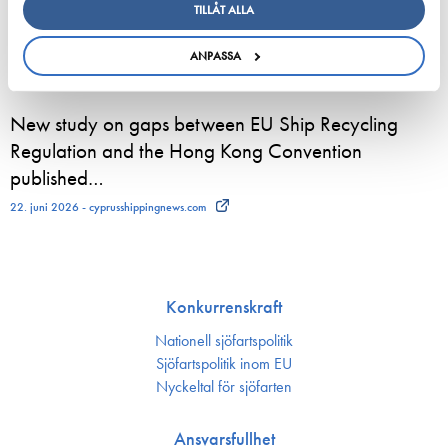
European shipping and aviation sectors urge EU to
TILLÅT ALLA
channel ETS revenues into clean fuels
ANPASSA
22. juni 2026 - safety4sea.com
New study on gaps between EU Ship Recycling
Regulation and the Hong Kong Convention
published…
22. juni 2026 - cyprusshippingnews.com
Konkurrenskraft
Nationell sjöfartspolitik
Sjöfarts­politik inom EU
Nyckeltal för sjöfarten
Ansvarsfullhet