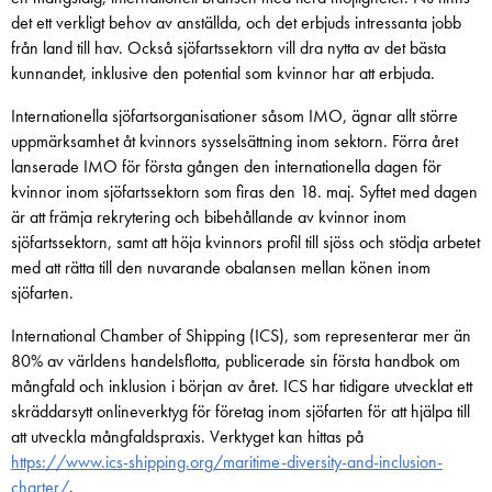
det ett verkligt behov av anställda, och det erbjuds intressanta jobb
från land till hav. Också sjöfartssektorn vill dra nytta av det bästa
kunnandet, inklusive den potential som kvinnor har att erbjuda.
Internationella sjöfartsorganisationer såsom IMO, ägnar allt större
uppmärksamhet åt kvinnors sysselsättning inom sektorn. Förra året
lanserade IMO för första gången den internationella dagen för
kvinnor inom sjöfartssektorn som firas den 18. maj. Syftet med dagen
är att främja rekrytering och bibehållande av kvinnor inom
sjöfartssektorn, samt att höja kvinnors profil till sjöss och stödja arbetet
med att rätta till den nuvarande obalansen mellan könen inom
sjöfarten.
International Chamber of Shipping (ICS), som representerar mer än
80% av världens handelsflotta, publicerade sin första handbok om
mångfald och inklusion i början av året. ICS har tidigare utvecklat ett
skräddarsytt onlineverktyg för företag inom sjöfarten för att hjälpa till
att utveckla mångfaldspraxis. Verktyget kan hittas på
https://www.ics-shipping.org/maritime-diversity-and-inclusion-
charter/
.