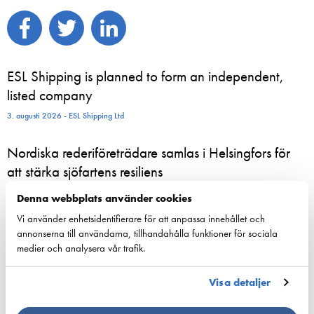
ESL Shipping is planned to form an independent,
listed company
3. augusti 2026 - ESL Shipping Ltd
Nordiska rederiföreträdare samlas i Helsingfors för
att stärka sjöfartens resiliens
24. juni 2026 - Suomen Varustamot Ry
Denna webbplats använder cookies
Vi använder enhetsidentifierare för att anpassa innehållet och
800 sommaranställda börjar nu arbeta ombord på
annonserna till användarna, tillhandahålla funktioner för sociala
Viking Lines fartyg – för många blir sommarjobbet
medier och analysera vår trafik.
starten på en karriär till sjöss
Visa detaljer
23. juni 2026 - Viking Line Abp