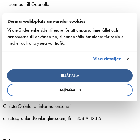
som par till Gabriella.
Tekniska data om Viking Cinderella
Denna webbplats använder cookies
Längd 191 m, bredd 29 m
Vi använder enhetsidentifierare för att anpassa innehållet och
Däck 12
annonserna till användarna, tillhandahålla funktioner för sociala
Hyttplatser 2 500
medier och analysera vår trafik.
Passagerarkapacitet 2 560
Bilkapacitet 480 personbilar
Visa detaljer
Mer information:
TILLÅT ALLA
Johanna Boijer-Svahnström, informationsdirektör
ANPASSA
johanna.boijer@vikingline.com, tfn +358 18 270 00
Christa Grönlund, informationschef
christa.gronlund@vikingline.com, tfn +358 9 123 51