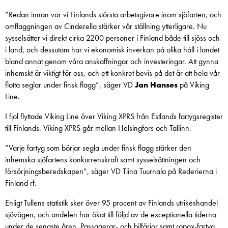
”Redan innan var vi Finlands största arbetsgivare inom sjöfarten, och
omflaggningen av Cinderella stärker vår ställning ytterligare. Nu
sysselsätter vi direkt cirka 2200 personer i Finland både till sjöss och
i land, och dessutom har vi ekonomisk inverkan på olika håll i landet
bland annat genom våra anskaffningar och investeringar. Att gynna
inhemskt är viktigt för oss, och ett konkret bevis på det är att hela vår
flotta seglar under finsk flagg”, säger VD
Jan Hanses
på Viking
Line.
I fjol flyttade Viking Line över Viking XPRS från Estlands fartygsregister
till Finlands. Viking XPRS går mellan Helsingfors och Tallinn.
”Varje fartyg som börjar segla under finsk flagg stärker den
inhemska sjöfartens konkurrenskraft samt sysselsättningen och
försörjningsberedskapen”, säger VD Tiina Tuurnala på Rederierna i
Finland rf.
Enligt Tullens statistik sker över 95 procent av Finlands utrikeshandel
sjövägen, och andelen har ökat till följd av de exceptionella tiderna
under de senaste åren. Passagerar- och bilfärjor samt ropax-fartyg