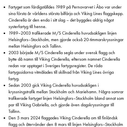
Fartyget som färdigställdes 1989 på Pernovarvet i Åbo var under
sina första år världens största bilfärja och Viking Lines flaggskepp.
Cinderella är den enda i sitt slag – det byggdes aldrig något
systerfartyg till henne.
1989–2003 trafikerade M/S Cinderella huvudsakligen linjen
Helsingfors–Stockholm, men gjorde också 20-timmarskryssningar
mellan Helsingfors och Tallinn.
2003 började M/S Cinderella segla under svensk flagg och
bytte då namn till Viking Cinderella, eftersom namnet Cinderella
redan var upptaget i Sveriges fartygsregister. De röda
fartygssidorna vitmålades till skillnad från Viking Lines övriga
fartyg.
Sedan 2003 gick Viking Cinderella huvudsakligen i
kryssningstrafik mellan Stockholm och Mariehamn. Några somrar
trafikerade fartyget linjen Helsingfors–Stockholm bland annat som
par till Viking Gabriella, och gjorde även dagskryssningar till
Tallinn.
Den 5 mars 2024 flaggades Viking Cinderella om till finländsk
flagg och återvänder den 8 mars till linjen Helsingfors–Stockholm