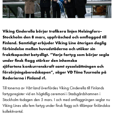
Viking Cinderella börjar trafikera linjen Helsingfors–
Stockholm den 8 mars, uppfräschad och omflaggad till
Finland. Samtidigt erbjuder Viking Line återigen daglig
förbindelse mellan huvudstäderna och utökar sin
fraktkapacitet betydligt. ”Varje fartyg som börjar segla
under finsk flagg stärker den inhemska
sjöfartens
konkurrenskraft
samt sysselsättningen och
försörjningsberedskapen”, säger VD Tiina Tuurnala på
Rederierna i Finland rf.
Till tonerna av
Vårt land
överfördes Viking Cinderella till Finlands
fartygsregister vid en högtidlig ceremoni i Stadsgårdshamnen i
Stockholm tisdagen den 5 mars. I och med omflaggningen seglar nu
Viking Lines alla fem fartyg under finsk flagg och tillämpar finländska
kollektivavtal.