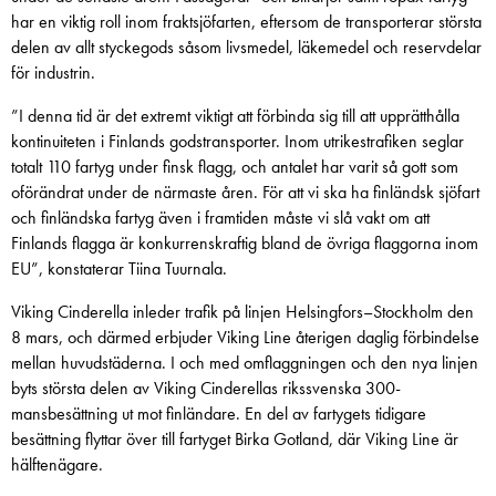
har en viktig roll inom fraktsjöfarten, eftersom de transporterar största
delen av allt styckegods såsom livsmedel, läkemedel och reservdelar
för industrin.
”I denna tid är det extremt viktigt att förbinda sig till att upprätthålla
kontinuiteten i Finlands godstransporter. Inom utrikestrafiken seglar
totalt 110 fartyg under finsk flagg, och antalet har varit så gott som
oförändrat under de närmaste åren. För att vi ska ha finländsk sjöfart
och finländska fartyg även i framtiden måste vi slå vakt om att
Finlands flagga är konkurrenskraftig bland de övriga flaggorna inom
EU”, konstaterar Tiina Tuurnala.
Viking Cinderella inleder trafik på linjen Helsingfors–Stockholm den
8 mars, och därmed erbjuder Viking Line återigen daglig förbindelse
mellan huvudstäderna. I och med omflaggningen och den nya linjen
byts största delen av Viking Cinderellas rikssvenska 300-
mansbesättning ut mot finländare. En del av fartygets tidigare
besättning flyttar över till fartyget Birka Gotland, där Viking Line är
hälftenägare.