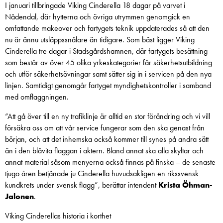
I januari tillbringade Viking Cinderella 18 dagar på varvet i
Nådendal, där hytterna och övriga utrymmen genomgick en
omfattande makeover och fartygets teknik uppdaterades så att den
nu är ännu utsläppssnålare än tidigare. Som bäst ligger Viking
Cinderella tre dagar i Stadsgårdshamnen, där fartygets besättning
som består av över 45 olika yrkeskategorier får säkerhetsutbildning
och utför säkerhetsövningar samt sätter sig in i servicen på den nya
linjen. Samtidigt genomgår fartyget myndighetskontroller i samband
med omflaggningen.
”Att gå över till en ny trafiklinje är alltid en stor förändring och vi vill
försäkra oss om att vår service fungerar som den ska genast från
början, och att det inhemska också kommer till synes på andra sätt
än i den blåvita flaggan i aktern. Bland annat ska alla skyltar och
annat material såsom menyerna också finnas på finska – de senaste
tjugo åren betjänade ju Cinderella huvudsakligen en rikssvensk
kundkrets under svensk flagg”, berättar intendent
Krista Öhman-
Jalonen
.
Viking Cinderellas historia i korthet