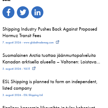
Shipping Industry Pushes Back Against Proposed
Hormuz Transit Fees
7. augusti 2026 - www.globaltrademag.com
Suomalainen Arctia tuottaa jäänmurtopalveluita
Kanadan arktisella alueella – Valtonen: Loistava…
5. augusti 2026 - YLE.fi
ESL Shipping is planned to form an independent,
listed company
3. augusti 2026 - ESL Shipping Ltd
Finnlines-konsernin liikevaihto ja tulos kohenivat