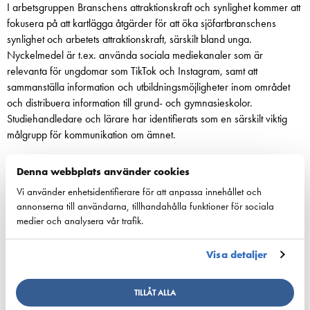
I arbetsgruppen Branschens attraktionskraft och synlighet kommer att
fokusera på att kartlägga åtgärder för att öka sjöfartbranschens
synlighet och arbetets attraktionskraft, särskilt bland unga.
Nyckelmedel är t.ex. använda sociala mediekanaler som är
relevanta för ungdomar som TikTok och Instagram, samt att
sammanställa information och utbildningsmöjligheter inom området
och distribuera information till grund- och gymnasieskolor.
Studiehandledare och lärare har identifierats som en särskilt viktig
målgrupp för kommunikation om ämnet.
Effektivitet med gemensamma investeringar och
Denna webbplats använder cookies
konsekvens
Vi använder enhetsidentifierare för att anpassa innehållet och
För tillfället är sjöfartbranschen inte den enda som brottas med brist
annonserna till användarna, tillhandahålla funktioner för sociala
på arbetskraft – tvärtom. Följaktligen kan lösningar på problem inte
medier och analysera vår trafik.
förväntas på ett ögonblick. Det behövs gemensamma, långsiktiga
investeringar i den sjöfartsbranschen för att lösa utmaningarna.
Visa detaljer
Målet med projektet Sjöfartens arbetskraftstillgänglighet är att
slutresultatet av det arbete som nu påbörjats är att skapa en
TILLÅT ALLA
gemensam vision om vilka åtgärder som kan användas för att