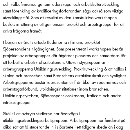
och välbefinnande genom ledarskaps- och arbetskulturutveckling
samt förenkling av kvalificeringsförfaranden sågs också som viktiga
utvecklingsmål. Som ett resultat av den konstruktiva workshopen
beslöts inrättning av ett gemensamt projekt och arbetsgrupper för att
driva frågorna framåt.
I början av året startade Rederierna i Finland projektet
Sjöpersonalens tillgänglighet. Som presenterat i workshopen består
projektet av arbetsgrupper där åtgärder planeras och samordnas för
att förbättra arbetskraftssituationen. Utöver styrgruppen är
arbetsgrupperna Utbildningsutveckling, Praktikutveckling & att hållas i
skolan och branschen samt Branschens attraktionskraft och synlighet.
Arbetsgrupperna består representanter från bl.a. av rederiernas och
arbetstagarförbund, utbildningsinstitutioner inom branschen,
Utbildningsstyrelsen, Sjömanspensionskassan, Traficom och andra
intressegrupper.
Skäl till att avbryta studierna har övervägts i
utbildningsutvecklingsarbetsgruppen. Arbetsgruppen har funderat på
olika sätt att få studerande in i sjöarbete i ett tidigare skede än i dag