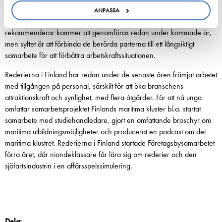
förbättra tillgången på sjöfartspersonal både under de närmaste åren
ANPASSA
och i det långa loppet. De åtgärder som arbetsgrupperna
rekommenderar kommer att genomföras redan under kommade år,
men syftet är att förbinda de berörda parterna till ett långsiktigt
samarbete för att förbättra arbetskraftssituationen.
Rederierna i Finland har redan under de senaste åren främjat arbetet
med tillgången på personal, särskilt för att öka branschens
attraktionskraft och synlighet, med flera åtgärder. För att nå unga
omfattar samarbetsprojektet Finlands maritima kluster bl.a. startat
samarbete med studiehandledare, gjort en omfattande broschyr om
maritima utbildningsmöjligheter och producerat en podcast om det
maritima klustret. Rederierna i Finland startade Företagsbysamarbetet
förra året, där niondeklassare får lära sig om rederier och den
sjöfartsindustrin i en affärsspelssimulering.
Dela: