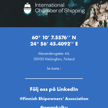
60° 10’ 7.5576’’ N
24° 56’ 45.4092’’ E
Alexandersgatan 44,
00100 Helsingfors, Finland
Se karta ›
Följ oss på LinkedIn
@Finnish Shipowners’ Association
#merenkulku