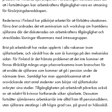
att i fortsättningen kan arbetskraftens tillgänglighet vara en utmaning
för försörjningsberedskapen.
Rederierna i Finland har påbörjat arbetet för att förbättra situationen.
Förra året ordnades det ett seminarium och workshop om framtidens
sjöfarare där det diskuterades om arbetskraftens tillgänglighet och
utvecklades lösningar tillsammans med intressegrupper.
Brist på arbetskraft har redan upplevts i alla vakanser inom
sjöfartsarbete, och särskilt hos de som är kunniga på den mekaniska
sidan. För Finland är det främsta problemet att det inte kommer att
finnas tillräckligt många unga yrkesverksamma inom branschen för
att ersätta de sjöfarare som kommer att gå i pension under de
närmaste åren. Samtidigt har man uppmärksammat att ett
oroväckande stort antal studenter som börjar vid sjöfartsskolor
avbryter sina studier. Tillgängligheten på arbetskraft påverkas också
av att relativt få kvinnor fortfarande söker sjöarbete. Dessutom
fortsätter sjömännens arbetskarriär inte alltid fram till pensionsåldern,
utan sjöfarare utestängs i allt högre grad t.ex. på grund av hälsoskäl.