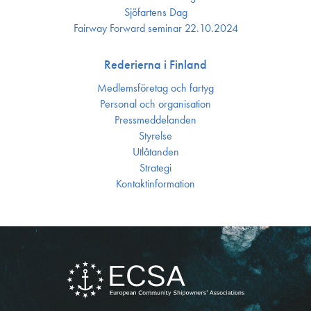
Sjöfartens Dag
Fairway Forward seminar 22.10.2024
Rederierna i Finland
Medlemsföretag och fartyg
Personal och organisation
Press­meddelanden
Styrelse
Utlåtanden
Strategi
Kontakt­information