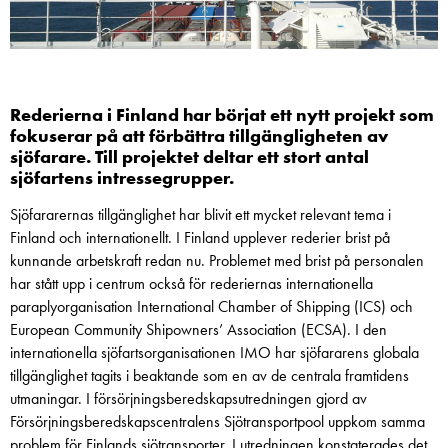
Rederierna i Finland har börjat ett nytt projekt som
fokuserar på att förbättra tillgängligheten av
sjöfarare. Till projektet deltar ett stort antal
sjöfartens intressegrupper.
Sjöfararernas tillgänglighet har blivit ett mycket relevant tema i
Finland och internationellt. I Finland upplever rederier brist på
kunnande arbetskraft redan nu. Problemet med brist på personalen
har stått upp i centrum också för rederiernas internationella
paraplyorganisation International Chamber of Shipping (ICS) och
European Community Shipowners’ Association (ECSA). I den
internationella sjöfartsorganisationen IMO har sjöfararens globala
tillgänglighet tagits i beaktande som en av de centrala framtidens
utmaningar. I försörjningsberedskapsutredningen gjord av
Försörjningsberedskapscentralens Sjötransportpool uppkom samma
problem för Finlands sjötransporter. I utredningen konstaterades det