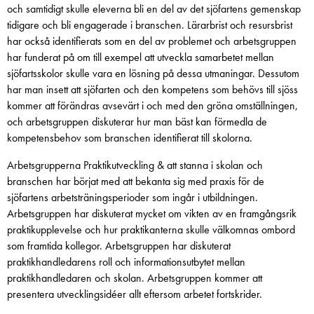
och samtidigt skulle eleverna bli en del av det sjöfartens gemenskap
tidigare och bli engagerade i branschen. Lärarbrist och resursbrist
har också identifierats som en del av problemet och arbetsgruppen
har funderat på om till exempel att utveckla samarbetet mellan
sjöfartsskolor skulle vara en lösning på dessa utmaningar. Dessutom
har man insett att sjöfarten och den kompetens som behövs till sjöss
kommer att förändras avsevärt i och med den gröna omställningen,
och arbetsgruppen diskuterar hur man bäst kan förmedla de
kompetensbehov som branschen identifierat till skolorna.
Arbetsgrupperna Praktikutveckling & att stanna i skolan och
branschen har börjat med att bekanta sig med praxis för de
sjöfartens arbetsträningsperioder som ingår i utbildningen.
Arbetsgruppen har diskuterat mycket om vikten av en framgångsrik
praktikupplevelse och hur praktikanterna skulle välkomnas ombord
som framtida kollegor. Arbetsgruppen har diskuterat
praktikhandledarens roll och informationsutbytet mellan
praktikhandledaren och skolan. Arbetsgruppen kommer att
presentera utvecklingsidéer allt eftersom arbetet fortskrider.