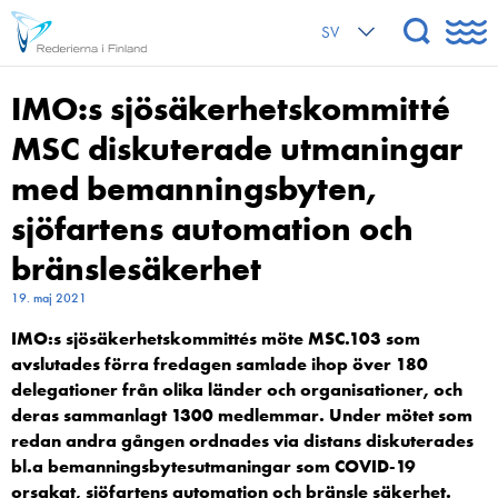
SV
IMO:s sjösäkerhetskommitté
MSC diskuterade utmaningar
med bemanningsbyten,
sjöfartens automation och
bränslesäkerhet
19. maj 2021
IMO:s sjösäkerhetskommittés
möte MSC.103 som
avslutades förra fredagen samlade ihop över 180
delegationer från olika länder och organisationer, och
deras sammanlagt 1300 medlemmar. Under mötet som
redan andra gången ordnades via distans diskuterades
bl.a bemanningsbytesutmaningar som COVID-19
orsakat, sjöfartens automation och bränsle säkerhet.