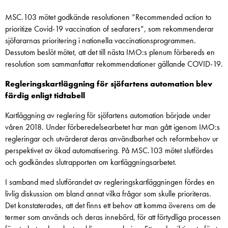
MSC.103 mötet godkände resolutionen ”Recommended action to
prioritize Covid-19 vaccination of seafarers”, som rekommenderar
sjöfararnas prioritering i nationella vaccinationsprogrammen.
Dessutom beslöt mötet, att det till nästa IMO:s plenum förbereds en
resolution som sammanfattar rekommendationer gällande COVID-19.
Regleringskartläggning för sjöfartens automation blev
färdig enligt tidtabell
Kartläggning av reglering för sjöfartens automation började under
våren 2018. Under förberedelsearbetet har man gått igenom IMO:s
regleringar och utvärderat deras användbarhet och reformbehov ur
perspektivet av ökad automatisering. På MSC.103 mötet slutfördes
och godkändes slutrapporten om kartläggningsarbetet.
I samband med slutförandet av regleringskartläggningen fördes en
livlig diskussion om bland annat vilka frågor som skulle prioriteras.
Det konstaterades, att det finns ett behov att komma överens om de
termer som används och deras innebörd, för att förtydliga processen