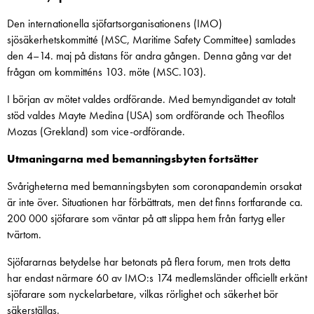
Den internationella sjöfartsorganisationens (IMO)
sjösäkerhetskommitté (MSC, Maritime Safety Committee) samlades
den 4–14. maj på distans för andra gången. Denna gång var det
frågan om kommitténs 103. möte (MSC.103).
I början av mötet valdes ordförande. Med bemyndigandet av totalt
stöd valdes Mayte Medina (USA) som ordförande och Theofilos
Mozas (Grekland) som vice-ordförande.
Utmaningarna med bemanningsbyten fortsätter
Svårigheterna med bemanningsbyten som coronapandemin orsakat
är inte över. Situationen har förbättrats, men det finns fortfarande ca.
200 000 sjöfarare som väntar på att slippa hem från fartyg eller
tvärtom.
Sjöfararnas betydelse har betonats på flera forum, men trots detta
har endast närmare 60 av IMO:s 174 medlemsländer officiellt erkänt
sjöfarare som nyckelarbetare, vilkas rörlighet och säkerhet bör
säkerställas.