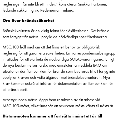
regleringen får inte bli ett hinder.” konstaterar Sinikka Hartonen,
ledande sakkunnig vid Rederierna i Finland.
Oro över bränslesäkerhet
Bränslekvaliteten är en viktig faktor för sjösäkerheten. Det bränsle
som fartyget får måste uppfylla de nödvändiga specifikationerna.
MSC.103 höll med om att det finns ett behov av obligatorisk
reglering för att garantera säkerheten. En korrespondensarbetsgrupp
inrättades för att utarbeta de nödvändiga SOLAS-ändringarna. Enligt
de nya bestämmelserna ska medlemsstaterna meddela IMO om
situationer där flampunkten för bränsle som levereras till ett fartyg inte
uppfyller kraven och vidta åtgärder mot bränsleleverantören. Nya
krav kommer också att införas för dokumentation av flampunkten för
ett bränsleparti.
Arbetsgruppen måste lägga fram resultaten av sitt arbete vid
MSC.105-mötet, vilket innebär att resultaten måste vänta till nästa år.
Distansmöten kommer att fortsätta i minst ett år till