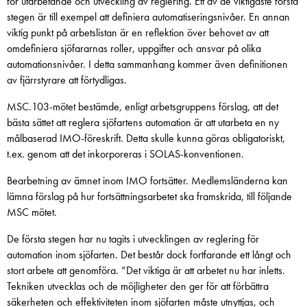
för utarbetande och utveckling av reglering. Ett av de viktigaste första
stegen är till exempel att definiera automatiseringsnivåer. En annan
viktig punkt på arbetslistan är en reflektion över behovet av att
omdefiniera sjöfararnas roller, uppgifter och ansvar på olika
automationsnivåer. I detta sammanhang kommer även definitionen
av fjärrstyrare att förtydligas.
MSC.103-mötet bestämde, enligt arbetsgruppens förslag, att det
bästa sättet att reglera sjöfartens automation är att utarbeta en ny
målbaserad IMO-föreskrift. Detta skulle kunna göras obligatoriskt,
t.ex. genom att det inkorporeras i SOLAS-konventionen.
Bearbetning av ämnet inom IMO fortsätter. Medlemsländerna kan
lämna förslag på hur fortsättningsarbetet ska framskrida, till följande
MSC mötet.
De första stegen har nu tagits i utvecklingen av reglering för
automation inom sjöfarten. Det består dock fortfarande ett långt och
stort arbete att genomföra. ”Det viktiga är att arbetet nu har inletts.
Tekniken utvecklas och de möjligheter den ger för att förbättra
säkerheten och effektiviteten inom sjöfarten måste utnyttjas, och