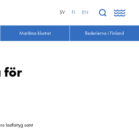
SV
FI
EN
Maritima klustret
Rederierna i Finland
 för
ns lastfartyg samt