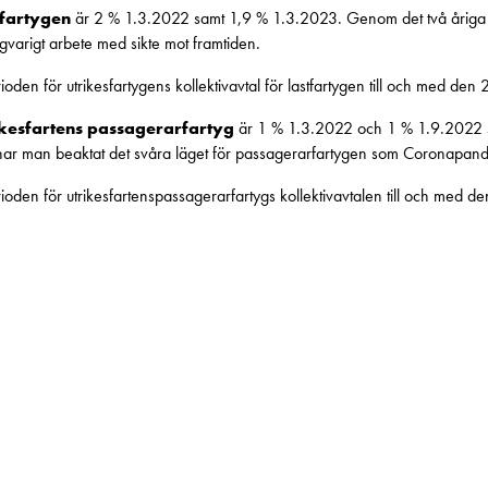
tfartygen
är 2 % 1.3.2022 samt 1,9 % 1.3.2023. Genom det två åriga a
gvarigt arbete med sikte mot framtiden.
oden för utrikesfartygens kollektivavtal för lastfartygen till och med den
ikesfartens passagerarfartyg
är 1 % 1.3.2022 och 1 % 1.9.2022 
 har man beaktat det svåra läget för passagerarfartygen som Coronapan
ioden för utrikesfartenspassagerarfartygs kollektivavtalen till och med 