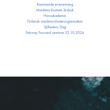
Kommande evenemang
Maritima klustrets årsbok
Havsakademin
Finlands maritima kluster­organisation
Sjöfartens Dag
Fairway Forward seminar 22.10.2024