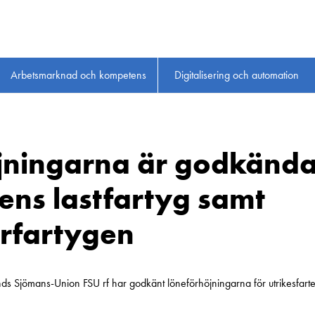
Arbetsmarknad och kompetens
Digitalisering och automation
jningarna är godkända
tens lastfartyg samt
rfartygen
ands Sjömans-Union FSU rf har godkänt löneförhöjningarna för utrikesfarte