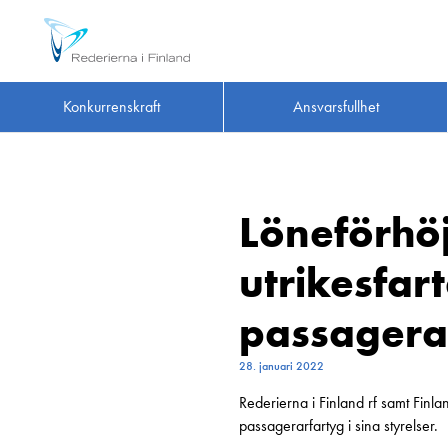
Konkurrenskraft
Ansvarsfullhet
Löneförhö
utrikesfar
passagera
28. januari 2022
Rederierna i Finland rf samt Finl
passagerarfartyg i sina styrelser.