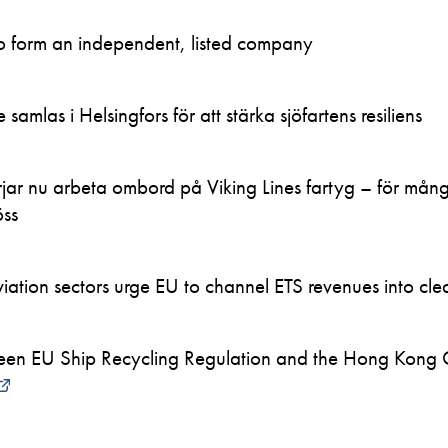
to form an independent, listed company
samlas i Helsingfors för att stärka sjöfartens resiliens
ar nu arbeta ombord på Viking Lines fartyg – för mån
öss
ation sectors urge EU to channel ETS revenues into clea
en EU Ship Recycling Regulation and the Hong Kong 