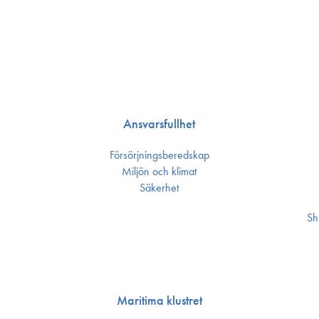
Ansvarsfullhet
Försörjnings­beredskap
Miljön och klimat
Säkerhet
Sh
Maritima klustret