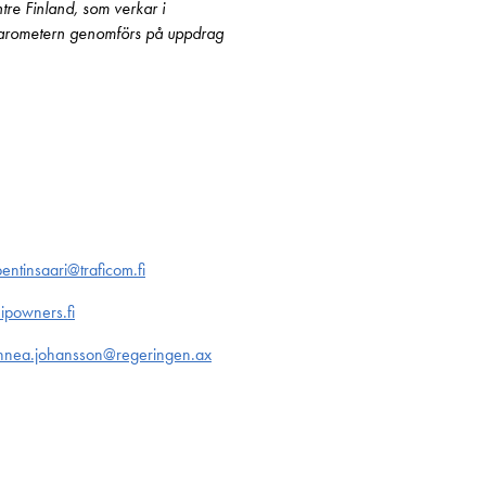
tre Finland, som verkar i
. Barometern genomförs på uppdrag
pentinsaari@traficom.fi
hipowners.fi
innea.johansson@regeringen.ax