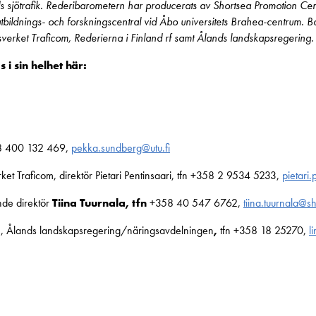
nds sjötrafik. Rederibarometern har producerats av Shortsea Promotion Cen
s utbildnings- och forskningscentral vid Åbo universitets Brahea-centrum
verket Traficom, Rederierna i Finland rf samt Ålands landskapsregering.
i sin helhet här:
8 400 132 469,
pekka.sundberg@utu.fi
et Traficom, direktör Pietari Pentinsaari, tfn +358 2 9534 5233,
pietari.
ande direktör
Tiina Tuurnala, tfn
+358 40 547 6762,
tiina.tuurnala@s
, Ålands landskapsregering/näringsavdelningen
,
tfn +358 18 25270,
l