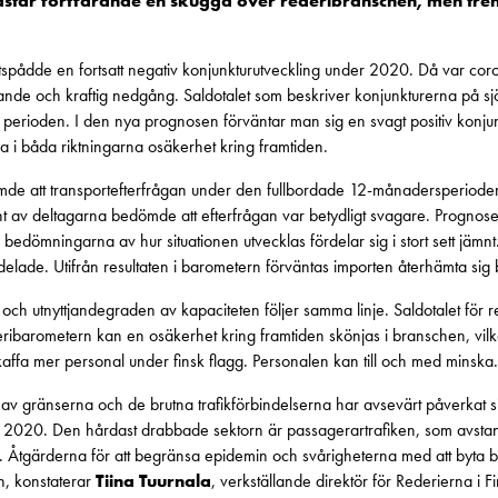
tar fortfarande en skugga över rederibranschen, men trend
pådde en fortsatt negativ konjunkturutveckling under 2020. Då var coro
nde och kraftig nedgång. Saldotalet som beskriver konjunkturerna på sjöt
erioden. I den nya prognosen förväntar man sig en svagt positiv konjunkt
 i båda riktningarna osäkerhet kring framtiden.
mde att transportefterfrågan under den fullbordade 12-månadersperiode
t av deltagarna bedömde att efterfrågan var betydligt svagare. Progno
bedömningarna av hur situationen utvecklas fördelar sig i stort sett jämn
elade. Utifrån resultaten i barometern förväntas importen återhämta sig 
och utnyttjandegraden av kapaciteten följer samma linje. Saldotalet för 
ribarometern kan en osäkerhet kring framtiden skönjas i branschen, vilket
 skaffa mer personal under finsk flagg. Personalen kan till och med minska.
 gränserna och de brutna trafikförbindelserna har avsevärt påverkat sj
2020. Den hårdast drabbade sektorn är passagerartrafiken, som avstanna
 Åtgärderna för att begränsa epidemin och svårigheterna med att byta besä
n, konstaterar
Tiina Tuurnala
, verkställande direktör för Rederierna i Fi