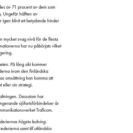
ndes av 71 procent av dem som
g. Ungefär hälften av
 igen blivit ett betydande hinder
en mycket svag nivå för de flesta
ationerna har nu påbörjats vilket
gering.
ten. På lång sikt kommer
gderna inom den finländska
rnas omsättning kan komma att
eller sin strategi.
rvaltningen. Dessutom har
Fungerande sjöfartsförbindelser är
mmunikationsverket Traficom.
deriernas högsta ledning.
erierna samt till utländska