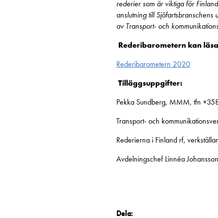
rederier som är viktiga för Finla
anslutning till Sjöfartsbranschen
av Transport- och kommunikations
Rederibarometern kan läsas 
Rederibarometern 2020
Tilläggsuppgifter:
Pekka Sundberg, MMM, tfn +35
Transport- och kommunikationsverk
Rederierna i Finland rf, verkställ
Avdelningschef Linnéa Johansson
Dela: