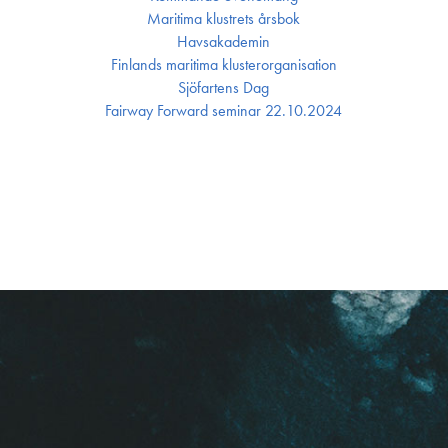
Maritima klustrets årsbok
Havsakademin
Finlands maritima kluster­organisation
Sjöfartens Dag
Fairway Forward seminar 22.10.2024