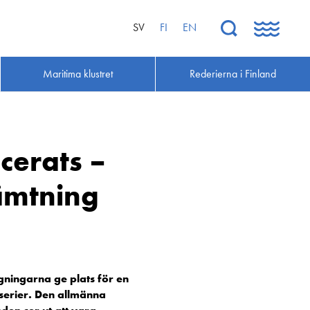
SV
FI
EN
Maritima klustret
Rederierna i Finland
cerats –
ämtning
ningarna ge plats för en
serier. Den allmänna