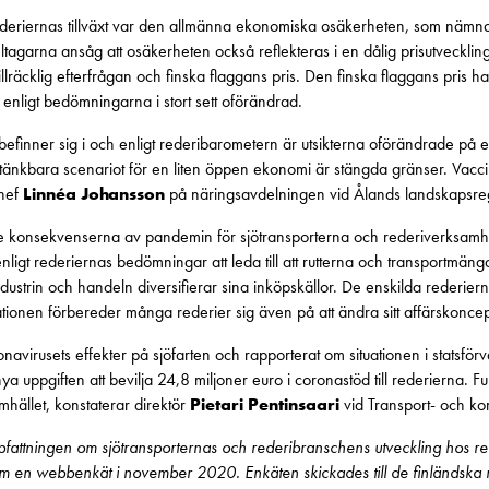
rederiernas tillväxt var den allmänna ekonomiska osäkerheten, som näm
tagarna ansåg att osäkerheten också reflekteras i en dålig prisutvecklin
äcklig efterfrågan och finska flaggans pris. Den finska flaggans pris har
är enligt bedömningarna i stort sett oförändrad.
en befinner sig i och enligt rederibarometern är utsikterna oförändrade på 
änkbara scenariot för en liten öppen ekonomi är stängda gränser. Vaccin
hef
Linnéa Johansson
på näringsavdelningen vid Ålands landskapsre
 konsekvenserna av pandemin för sjötransporterna och rederiverksamhe
ligt rederiernas bedömningar att leda till att rutterna och transportmän
ndustrin och handeln diversifierar sina inköpskällor. De enskilda rederie
ationen förbereder många rederier sig även på att ändra sitt affärskoncept 
ronavirusets effekter på sjöfarten och rapporterat om situationen i statsfö
nya uppgiften att bevilja 24,8 miljoner euro i coronastöd till rederierna. 
amhället, konstaterar direktör
Pietari Pentinsaari
vid Transport- och ko
pfattningen om sjötransporternas och rederibranschens utveckling hos re
n webbenkät i november 2020. Enkäten skickades till de finländska red