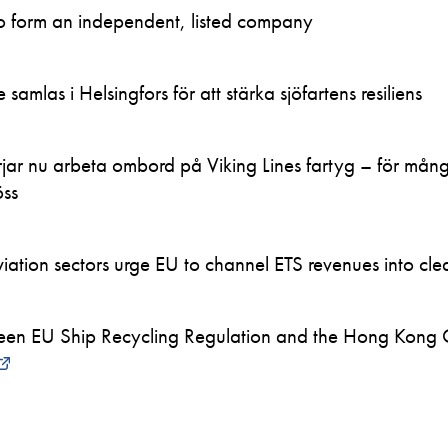
to form an independent, listed company
samlas i Helsingfors för att stärka sjöfartens resiliens
ar nu arbeta ombord på Viking Lines fartyg – för mån
öss
ation sectors urge EU to channel ETS revenues into clea
en EU Ship Recycling Regulation and the Hong Kong 