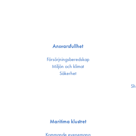
Ansvarsfullhet
Försörjnings­beredskap
Miljön och klimat
Säkerhet
Sh
Maritima klustret
Kommande evenemang