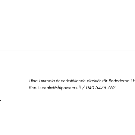
Tiina Tuurnala är verkställande direktör för Rederierna i F
tiina.tuurnala@shipowners.fi / 040 5476 762
r