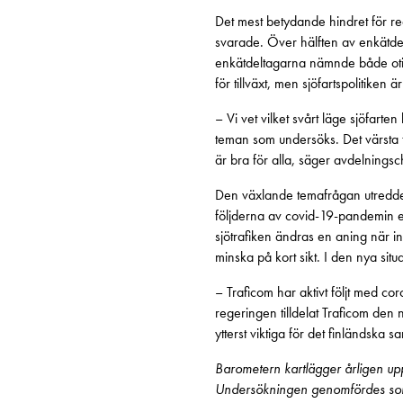
Det mest betydande hindret för 
svarade. Över hälften av enkätdel
enkätdeltagarna nämnde både otillr
för tillväxt, men sjöfartspolitiken 
– Vi vet vilket svårt läge sjöfart
teman som undersöks. Det värsta t
är bra för alla, säger avdelningsc
Den växlande temafrågan utredde
följderna av covid-19-pandemin en
sjötrafiken ändras en aning när i
minska på kort sikt. I den nya situ
– Traficom har aktivt följt med co
regeringen tilldelat Traficom den 
ytterst viktiga för det finländska s
Barometern kartlägger årligen up
Undersökningen genomfördes som e