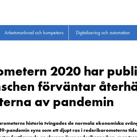
Arbetsmarknad och kompetens
Digitalisering och automation
metern 2020 har publi
nschen förväntar återh
kterna av pandemin
barometerns historia tvingades de normala ekonomiska sväng
9-pandemin syns som ett djupt ras i rederibarometerns tids