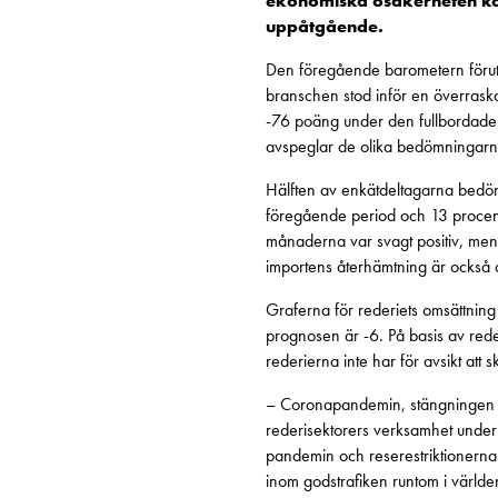
ekonomiska osäkerheten kas
uppåtgående.
Den föregående barometern föruts
branschen stod inför en överraska
-76 poäng under den fullbordade p
avspeglar de olika bedömningarna
Hälften av enkätdeltagarna bedö
föregående period och 13 procen
månaderna var svagt positiv, men 
importens återhämtning är också d
Graferna för rederiets omsättning 
prognosen är -6. På basis av rede
rederierna inte har för avsikt att
– Coronapandemin, stängningen av
rederisektorers verksamhet under 
pandemin och reserestriktionerna.
inom godstrafiken runtom i världe