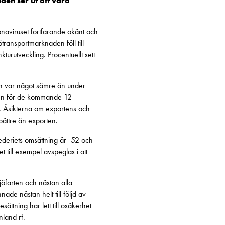
en ser ut att vara
naviruset fortfarande okänt och
ransportmarknaden föll till
urutveckling. Procentuellt sett
n var något sämre än under
sen för de kommande 12
t. Åsikterna om exportens och
bättre än exporten.
rederiets omsättning är -52 och
 till exempel avspeglas i att
öfarten och nästan alla
de nästan helt till följd av
ttning har lett till osäkerhet
nland rf.