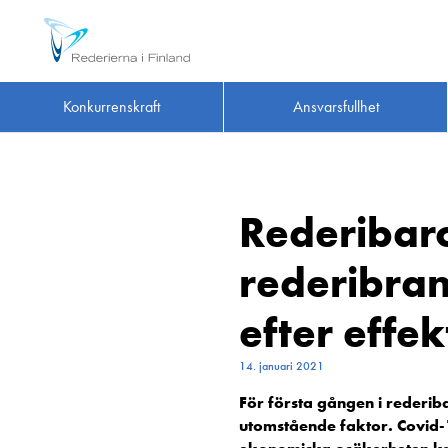
Konkurrenskraft
Ansvarsfullhet
Rederibaro
rederibra
efter effe
14. januari 2021
För första gången i rederi
utomstående faktor. Covid-1