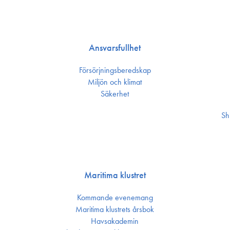
Ansvarsfullhet
Försörjnings­beredskap
Miljön och klimat
Säkerhet
Sh
Maritima klustret
Kommande evenemang
Maritima klustrets årsbok
Havsakademin