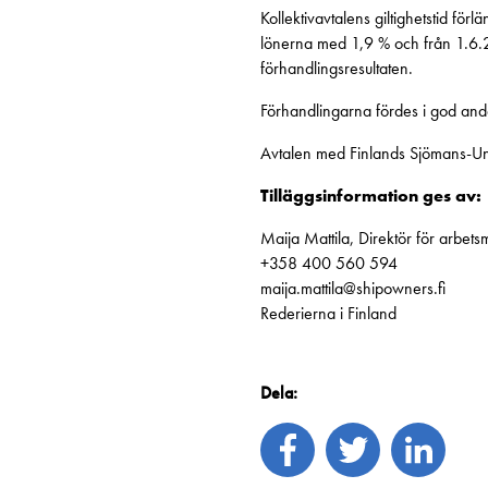
Kollektivavtalens giltighetstid fö
lönerna med 1,9 % och från 1.6.
förhandlingsresultaten.
Förhandlingarna fördes i god an
Avtalen med Finlands Sjömans-Unio
Tilläggsinformation ges av:
Maija Mattila, Direktör för arbet
+358 400 560 594
maija.mattila@shipowners.fi
Rederierna i Finland
Dela: