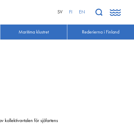
SV
FI
EN
Maritima klustret
Rederierna i Finland
v kollektivavtalen för sjöfartens