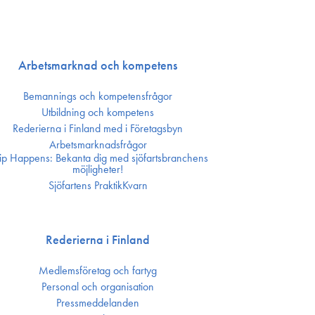
Arbetsmarknad och kompetens
Bemannings och kompetens­frågor
Utbildning och kompetens
Rederierna i Finland med i Företagsbyn
Arbetsmarknadsfrågor
ip Happens: Bekanta dig med sjöfartsbranchens
möjligheter!
Sjöfartens PraktikKvarn
Rederierna i Finland
Medlemsföretag och fartyg
Personal och organisation
Press­meddelanden