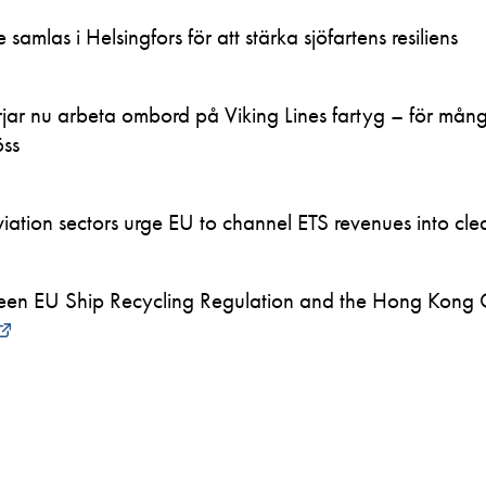
samlas i Helsingfors för att stärka sjöfartens resiliens
ar nu arbeta ombord på Viking Lines fartyg – för mån
öss
ation sectors urge EU to channel ETS revenues into clea
en EU Ship Recycling Regulation and the Hong Kong 