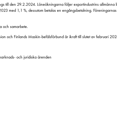
rlängs till den 29.2.2024. Löneökningarna följer exportindustrins allmänn
2023 med 1,1 %, dessutom betalas en engångsbetalning. Föreningarnas 
da och samarbete.
n och Finlands Maskin-befälsförbund är ikraft till slutet av februari 202
smarknads- och juridiska ärenden