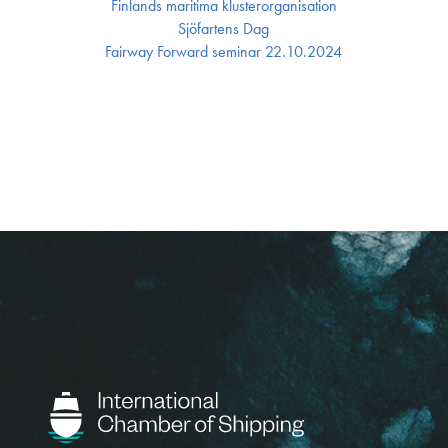
Finlands maritima kluster­organisation
Sjöfartens Dag
Fairway Forward seminar 22.10.2024