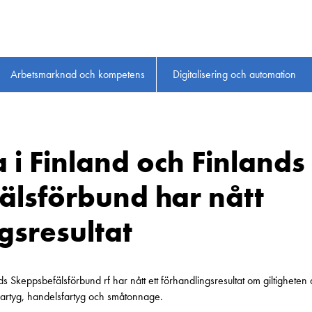
Arbetsmarknad och kompetens
Digitalisering och automation
 i Finland och Finlands
älsförbund har nått
gsresultat
s Skeppsbefälsförbund rf har nått ett förhandlingsresultat om giltigheten a
fartyg, handelsfartyg och småtonnage.