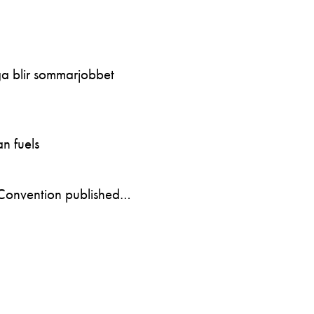
ga blir sommarjobbet
n fuels
Convention published…