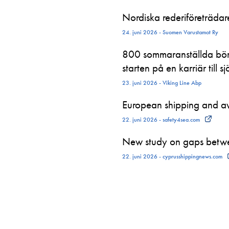
Nordiska rederiföreträdare 
24. juni 2026 - Suomen Varustamot Ry
800 sommaranställda börj
starten på en karriär till sj
23. juni 2026 - Viking Line Abp
European shipping and avi
22. juni 2026 - safety4sea.com
New study on gaps betwe
22. juni 2026 - cyprusshippingnews.com