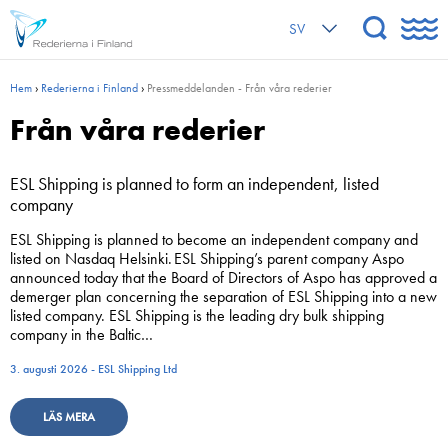
SV
Hem
›
Rederierna i Finland
›
Press­meddelanden
- Från våra rederier
Från våra rederier
ESL Shipping is planned to form an independent, listed
company
ESL Shipping is planned to become an independent company and
listed on Nasdaq Helsinki. ESL Shipping’s parent company Aspo
announced today that the Board of Directors of Aspo has approved a
demerger plan concerning the separation of ESL Shipping into a new
listed company. ESL Shipping is the leading dry bulk shipping
company in the Baltic…
3. augusti 2026 - ESL Shipping Ltd
LÄS MERA