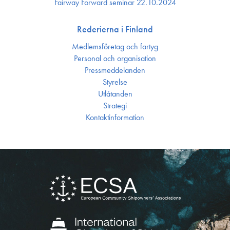
Fairway Forward seminar 22.10.2024
Rederierna i Finland
Medlemsföretag och fartyg
Personal och organisation
Press­meddelanden
Styrelse
Utlåtanden
Strategi
Kontakt­information