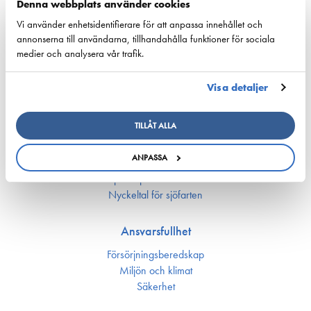
12. augusti 2025 - Wasaline
Denna webbplats använder cookies
Vi använder enhetsidentifierare för att anpassa innehållet och
annonserna till användarna, tillhandahålla funktioner för sociala
›
1
2
…
9
medier och analysera vår trafik.
Visa detaljer
TILLÅT ALLA
Konkurrenskraft
ANPASSA
Nationell sjöfartspolitik
Sjöfarts­politik inom EU
Nyckeltal för sjöfarten
Ansvarsfullhet
Försörjnings­beredskap
Miljön och klimat
Säkerhet