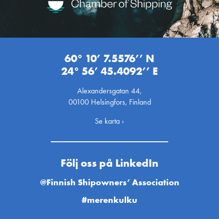
60° 10’ 7.5576’’ N
24° 56’ 45.4092’’ E
Alexandersgatan 44,
00100 Helsingfors, Finland
Se karta ›
Följ oss på LinkedIn
@Finnish Shipowners’ Association
#merenkulku