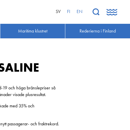
SV
FI
EN
Maritima klustret
Rederierna i Finland
SALINE
d-19 och höga bränslepriser så
nader visade plusresultat.
a ökade med 35% och
nytt passagerar- och fraktrekord.