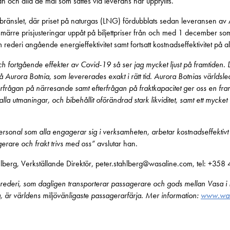
an och alla de mål som sattes vid leverans har uppfyllts.
ränslet, där priset på naturgas (LNG) fördubblats sedan leveransen av
märre prisjusteringar uppåt på biljettpriser från och med 1 december som
ederi angående energieffektivitet samt fortsatt kostnadseffektivitet på all
 fortgående effekter av Covid-19 så ser jag mycket ljust på framtiden. De
på Aurora Botnia, som levererades exakt i rätt tid. Aurora Botnias värld
erfrågan på närresande samt efterfrågan på fraktkapacitet ger oss en framt
 alla utmaningar, och bibehållit oförändrad stark likviditet, samt ett myck
 vår personal som alla engagerar sig i verksamheten, arbetar kostnadseffektiv
erare och frakt trivs med oss”
avslutar han.
lberg, Verkställande Direktör, peter.stahlberg@wasaline.com, tel: +35
 rederi, som dagligen transporterar passagerare och gods mellan Vasa i
a, är världens miljövänligaste passagerarfärja. Mer information:
www.was