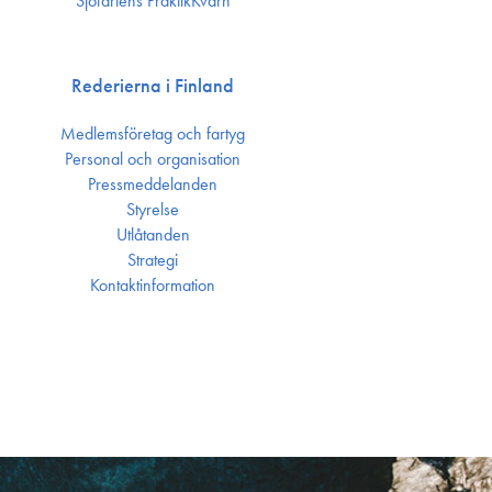
Sjöfartens PraktikKvarn
Rederierna i Finland
Medlemsföretag och fartyg
Personal och organisation
Press­meddelanden
Styrelse
Utlåtanden
Strategi
Kontakt­information