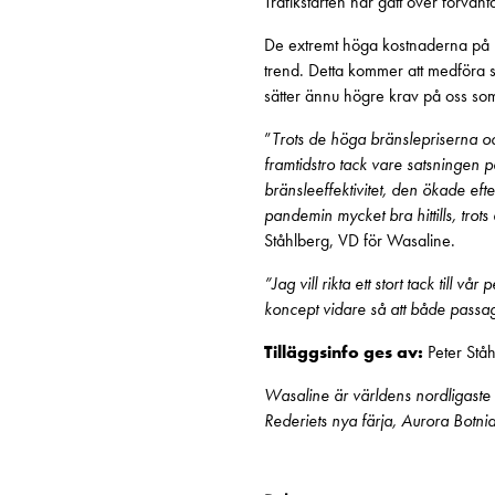
Trafikstarten har gått över förvänt
De extremt höga kostnaderna på b
trend. Detta kommer att medföra s
sätter ännu högre krav på oss som r
”
Trots de höga bränslepriserna och
framtidstro tack vare satsningen 
bränsleeffektivitet, den ökade eft
pandemin mycket bra hittills, trots
Ståhlberg, VD för Wasaline.
”Jag vill rikta ett stort tack till
koncept vidare så att både passag
Tilläggsinfo ges av:
Peter Ståh
Wasaline är världens nordligaste
Rederiets nya färja, Aurora Botni