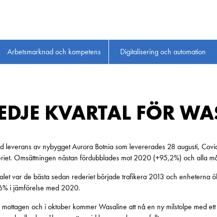
Arbetsmarknad och kompetens
Digitalisering och automation
REDJE KVARTAL FÖR WA
ad leverans av nybygget Aurora Botnia som levererades 28 augusti, Covi
rederiet. Omsättningen nästan fördubblades mot 2020 (+95,2%) och alla må
talet var de bästa sedan rederiet började trafikera 2013 och enhetern
6% i jämförelse med 2020.
l mottagen och i oktober kommer Wasaline att nå en ny milstolpe med ett 