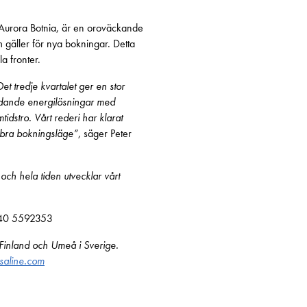
 Aurora Botnia, är en oroväckande
 gäller för nya bokningar. Detta
a fronter.
t tredje kvartalet ger en stor
sledande energilösningar med
idstro. Vårt rederi har klarat
et bra bokningsläge”
, säger Peter
t och hela tiden utvecklar vårt
8 40 5592353
 Finland och Umeå i Sverige.
aline.com