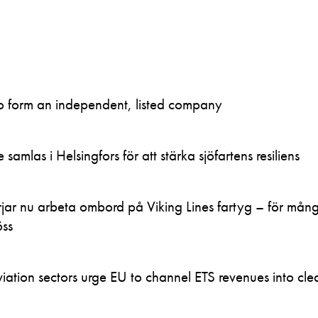
to form an independent, listed company
samlas i Helsingfors för att stärka sjöfartens resiliens
ar nu arbeta ombord på Viking Lines fartyg – för mån
öss
ation sectors urge EU to channel ETS revenues into clea