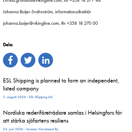
christa.gronlund@vikingline.com, tfn +358 18 277 48
Johanna Boijer-Svahnström, informationsdirektör
johanna.boijer@vikingline.com, tfn +358 18 270 00
Dela:
ESL Shipping is planned to form an independent,
listed company
3. augusti 2026 - ESL Shipping Ltd
Nordiska rederiföreträdare samlas i Helsingfors för
att stärka sjöfartens resiliens
24. juni 2026 - Suomen Varustamot Ry