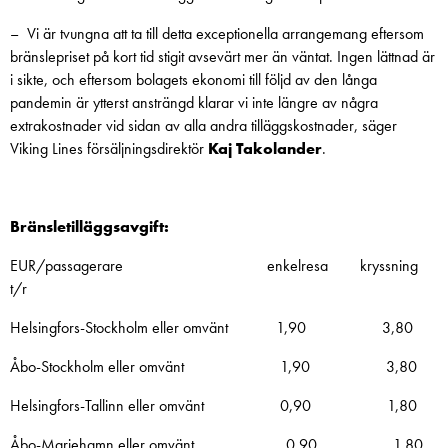
– Vi är tvungna att ta till detta exceptionella arrangemang eftersom
bränslepriset på kort tid stigit avsevärt mer än väntat. Ingen lättnad är
i sikte, och eftersom bolagets ekonomi till följd av den långa
pandemin är ytterst ansträngd klarar vi inte längre av några
extrakostnader vid sidan av alla andra tilläggskostnader, säger
Viking Lines försäljningsdirektör
Kaj Takolander
.
Bränsletilläggsavgift:
EUR/passagerare enkelresa kryssning
t/r
Helsingfors-Stockholm eller omvänt 1,90 3,80
Åbo-Stockholm eller omvänt 1,90 3,80
Helsingfors-Tallinn eller omvänt 0,90 1,80
Åbo-Mariehamn eller omvänt 0,90 1,80