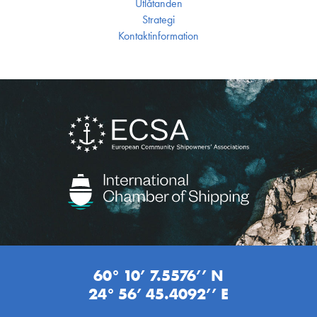
Utlåtanden
Strategi
Kontakt­information
60° 10’ 7.5576’’ N
24° 56’ 45.4092’’ E