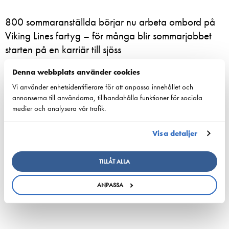
800 sommaranställda börjar nu arbeta ombord på
Viking Lines fartyg – för många blir sommarjobbet
starten på en karriär till sjöss
23. juni 2026 - Viking Line Abp
Denna webbplats använder cookies
Vi använder enhetsidentifierare för att anpassa innehållet och
European shipping and aviation sectors urge EU to
annonserna till användarna, tillhandahålla funktioner för sociala
channel ETS revenues into clean fuels
medier och analysera vår trafik.
22. juni 2026 - safety4sea.com
Visa detaljer
New study on gaps between EU Ship Recycling
Regulation and the Hong Kong Convention
TILLÅT ALLA
published…
ANPASSA
22. juni 2026 - cyprusshippingnews.com