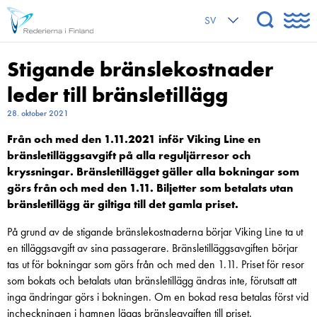
SV
Stigande bränslekostnader
leder till bränsletillägg
28. oktober 2021
Från och med den 1.11.2021 inför Viking Line en
bränsletilläggsavgift på alla reguljärresor och
kryssningar. Bränsletillägget gäller alla bokningar som
görs från och med den 1.11. Biljetter som betalats utan
bränsletillägg är giltiga till det gamla priset.
På grund av de stigande bränslekostnaderna börjar Viking Line ta ut
en tilläggsavgift av sina passagerare. Bränsletilläggsavgiften börjar
tas ut för bokningar som görs från och med den 1.11. Priset för resor
som bokats och betalats utan bränsletillägg ändras inte, förutsatt att
inga ändringar görs i bokningen. Om en bokad resa betalas först vid
incheckningen i hamnen läggs bränsleavgiften till priset.