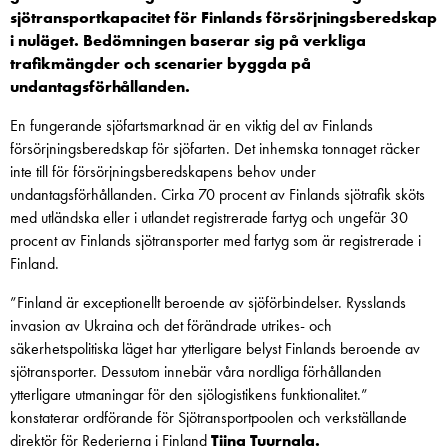
sjötransportkapacitet för Finlands försörjningsberedskap
i nuläget. Bedömningen baserar sig på verkliga
trafikmängder och scenarier byggda på
undantagsförhållanden.
En fungerande sjöfartsmarknad är en viktig del av Finlands
försörjningsberedskap för sjöfarten. Det inhemska tonnaget räcker
inte till för försörjningsberedskapens behov under
undantagsförhållanden. Cirka 70 procent av Finlands sjötrafik sköts
med utländska eller i utlandet registrerade fartyg och ungefär 30
procent av Finlands sjötransporter med fartyg som är registrerade i
Finland.
”Finland är exceptionellt beroende av sjöförbindelser. Rysslands
invasion av Ukraina och det förändrade utrikes- och
säkerhetspolitiska läget har ytterligare belyst Finlands beroende av
sjötransporter. Dessutom innebär våra nordliga förhållanden
ytterligare utmaningar för den sjölogistikens funktionalitet.”
konstaterar ordförande för Sjötransportpoolen och verkställande
direktör för Rederierna i Finland
Tiina Tuurnala.