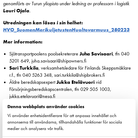
genomförts av Turun yliopisto under ledning av professorn i logistik
Lauri Ojala
.
Utredningen kan läsas i sin helhet:
HVO_SuomenMerikuljetustenHuoltovarmuus_280223
Mer information:
Sjötransportpoolens poolsekreterare
Juha Savisaari
, tfn 040
5201 649, juha.savisaari@shipowners.fi
Sari Turkkila
, verksamhetsledare för Finlands Skeppsmäklare
r.f., tfn 040 5263 348, sari.turkkila@shipbrokers.fi
Äldre beredskapsexpert
Jukka Etelävuori
vid
Försörjningsberedskapscentralen, tfn 029 505 1003,
jukka.etelavuori@nesa.fi
Denna webbplats använder cookies
Vi använder enhetsidentifierare för att anpassa innehållet och
annonserna till användarna, tillhandahålla funktioner för sociala
medier och analysera vår trafik.
Dela: