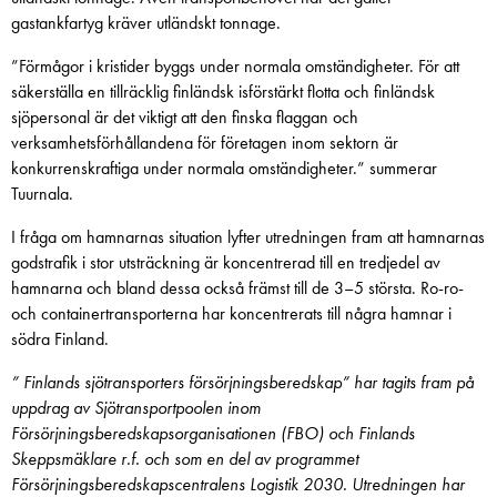
gastankfartyg kräver utländskt tonnage.
”Förmågor i kristider byggs under normala omständigheter. För att
säkerställa en tillräcklig finländsk isförstärkt flotta och finländsk
sjöpersonal är det viktigt att den finska flaggan och
verksamhetsförhållandena för företagen inom sektorn är
konkurrenskraftiga under normala omständigheter.” summerar
Tuurnala.
I fråga om hamnarnas situation lyfter utredningen fram att hamnarnas
godstrafik i stor utsträckning är koncentrerad till en tredjedel av
hamnarna och bland dessa också främst till de 3–5 största. Ro-ro-
och containertransporterna har koncentrerats till några hamnar i
södra Finland.
”
Finlands sjötransporters försörjningsberedskap” har tagits fram på
uppdrag av Sjötransportpoolen inom
Försörjningsberedskapsorganisationen (FBO) och Finlands
Skeppsmäklare r.f. och som en del av programmet
Försörjningsberedskapscentralens Logistik 2030. Utredningen har