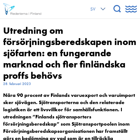
SV
Utredning om
försörjningsberedskapen inom
sjöfarten: en fungerande
marknad och fler finländska
proffs behövs
28. februari 2023
Nära 90 procent av Finlands varuexport och varuimport
sker sjövägen. Sjötransporterna och den relaterade
logistiken är ett livsvillkor för samhällsfunktionen. I
utredningen ”Finlands sjötransporters
försörjningsberedskap” som Sjötransportpoolen inom
Försörjningsberedskapsorganisationen har framställt
görs en bedömning av vad som är en tillräcklig