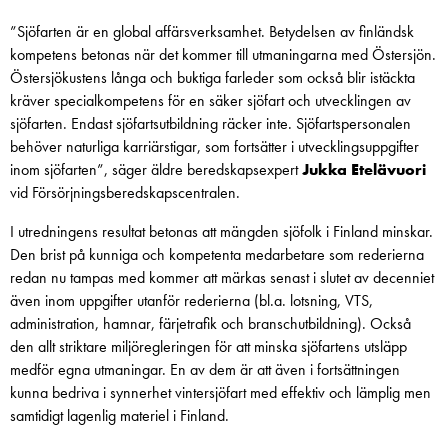
”Sjöfarten är en global affärsverksamhet. Betydelsen av finländsk
kompetens betonas när det kommer till utmaningarna med Östersjön.
Östersjökustens långa och buktiga farleder som också blir istäckta
kräver specialkompetens för en säker sjöfart och utvecklingen av
sjöfarten. Endast sjöfartsutbildning räcker inte. Sjöfartspersonalen
behöver naturliga karriärstigar, som fortsätter i utvecklingsuppgifter
inom sjöfarten”, säger äldre beredskapsexpert
Jukka Etelävuori
vid Försörjningsberedskapscentralen.
I utredningens resultat betonas att mängden sjöfolk i Finland minskar.
Den brist på kunniga och kompetenta medarbetare som rederierna
redan nu tampas med kommer att märkas senast i slutet av decenniet
även inom uppgifter utanför rederierna (bl.a. lotsning, VTS,
administration, hamnar, färjetrafik och branschutbildning). Också
den allt striktare miljöregleringen för att minska sjöfartens utsläpp
medför egna utmaningar. En av dem är att även i fortsättningen
kunna bedriva i synnerhet vintersjöfart med effektiv och lämplig men
samtidigt lagenlig materiel i Finland.