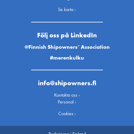
Se karta ›
Följ oss på LinkedIn
@Finnish Shipowners’ Association
#merenkulku
info@shipowners.fi
Kontakta oss ›
Personal ›
Cookies ›
Rederierna i Finland