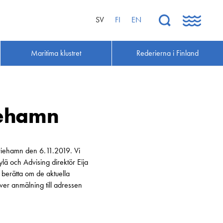
SV
FI
EN
Maritima klustret
Rederierna i Finland
iehamn
Mariehamn den 6.11.2019. Vi
ylä och Advising direktör Eija
berätta om de aktuella
räver anmälning till adressen