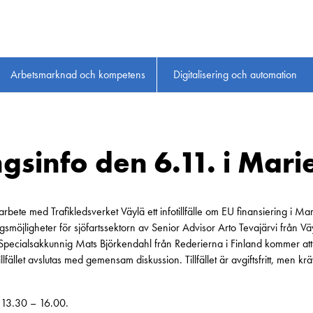
Arbetsmarknad och kompetens
Digitalisering och automation
ngsinfo den 6.11. i Mar
arbete med Trafikledsverket Väylä ett infotillfälle om EU finansiering i 
smöjligheter för sjöfartssektorn av Senior Advisor Arto Tevajärvi från Vä
Specialsakkunnig Mats Björkendahl från Rederierna i Finland kommer att 
llfället avslutas med gemensam diskussion. Tillfället är avgiftsfritt, men k
.13.30 – 16.00.