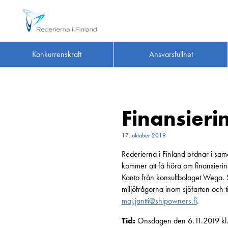
Konkurrenskraft
Ansvarsfullhet
Finansieri
17. oktober 2019
Rederierna i Finland ordnar i sam
kommer att få höra om finansiering
Kanto från konsultbolaget Wega. 
miljöfrågorna inom sjöfarten och ti
maj.jantti@shipowners.fi
.
Tid:
Onsdagen den 6.11.2019 kl