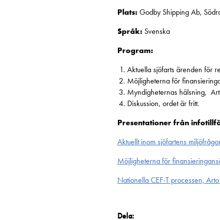
Plats:
Godby Shipping Ab, Södr
Språk:
Svenska
Program:
Aktuella sjöfarts ärenden för 
Möjligheterna för finansieri
Myndigheternas hälsning, Art
Diskussion, ordet är fritt.
Presentationer från infotillfä
Aktuellt inom sjöfartens miljöfrå
Möjligheterna för finansieringans
Nationella CEF-T processen, Arto 
Dela: