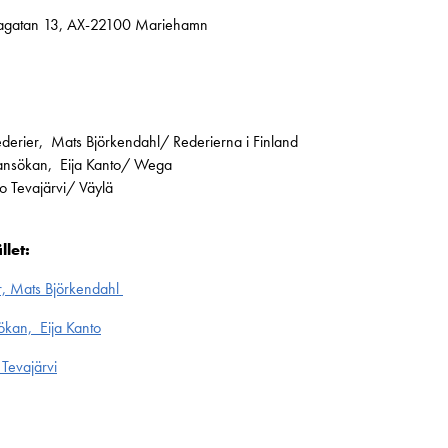
agatan 13, AX-22100 Mariehamn
rederier, Mats Björkendahl/ Rederierna i Finland
ngansökan, Eija Kanto/ Wega
o Tevajärvi/ Väylä
llet:
gor, Mats Björkendahl
ökan, Eija Kanto
Tevajärvi