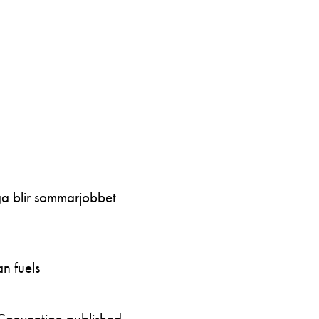
ga blir sommarjobbet
n fuels
Convention published…