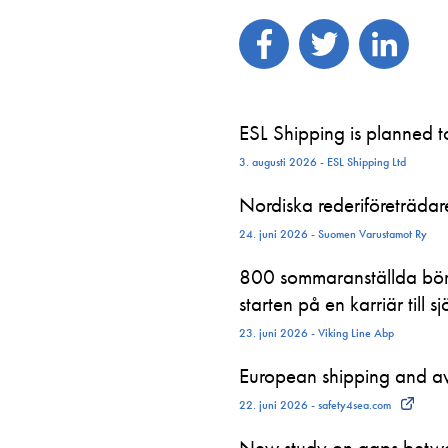
ESL Shipping is planned 
3. augusti 2026 - ESL Shipping Ltd
Nordiska rederiföreträdare 
24. juni 2026 - Suomen Varustamot Ry
800 sommaranställda börj
starten på en karriär till sj
23. juni 2026 - Viking Line Abp
European shipping and avi
22. juni 2026 - safety4sea.com
New study on gaps betwe