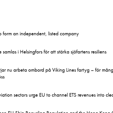
to form an independent, listed company
samlas i Helsingfors för att stärka sjöfartens resiliens
ar nu arbeta ombord på Viking Lines fartyg – för mån
öss
ation sectors urge EU to channel ETS revenues into clea
en EU Ship Recycling Regulation and the Hong Kong 