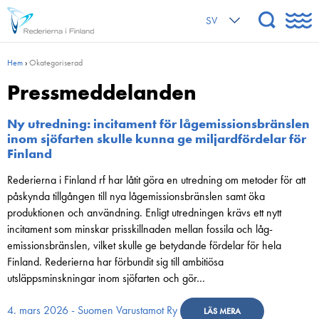
SV
Hem
›
Okategoriserad
Press­meddelanden
Ny utredning: incitament för lågemissionsbränslen
inom sjöfarten skulle kunna ge miljardfördelar för
Finland
Rederierna i Finland rf har låtit göra en utredning om metoder för att
påskynda tillgången till nya låg­emissionsbränslen samt öka
produktionen och användning. Enligt utredningen krävs ett nytt
incitament som minskar prisskillnaden mellan fossila och låg­
emissionsbränslen, vilket skulle ge betydande fördelar för hela
Finland. Rederierna har förbundit sig till ambitiösa
utsläppsminskningar inom sjöfarten och gör…
4. mars 2026 - Suomen Varustamot Ry
LÄS MERA