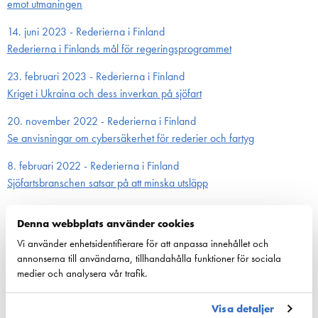
emot utmaningen
14. juni 2023 - Rederierna i Finland
Rederierna i Finlands mål för regeringsprogrammet
23. februari 2023 - Rederierna i Finland
Kriget i Ukraina och dess inverkan på sjöfart
20. november 2022 - Rederierna i Finland
Se anvisningar om cybersäkerhet för rederier och fartyg
8. februari 2022 - Rederierna i Finland
Sjöfarts­branschen satsar på att minska utsläpp
23. mars 2021 - Rederierna i Finland
Denna webbplats använder cookies
Vi använder enhetsidentifierare för att anpassa innehållet och
annonserna till användarna, tillhandahålla funktioner för sociala
Konkurrenskraft
medier och analysera vår trafik.
Nationell sjöfartspolitik
Sjöfarts­politik inom EU
Visa detaljer