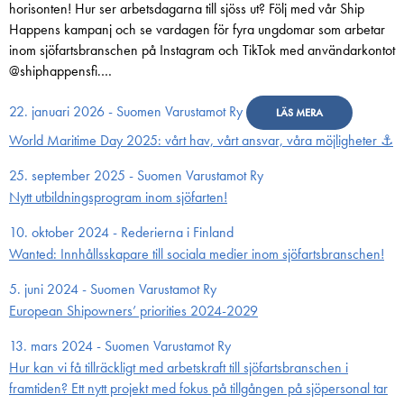
horisonten! Hur ser arbetsdagarna till sjöss ut? Följ med vår Ship
Happens kampanj och se vardagen för fyra ungdomar som arbetar
inom sjöfartsbranschen på Instagram och TikTok med användarkontot
@shiphappensfi.…
22. januari 2026 - Suomen Varustamot Ry
LÄS MERA
World Maritime Day 2025: vårt hav, vårt ansvar, våra möjligheter ⚓️
25. september 2025 - Suomen Varustamot Ry
Nytt utbildningsprogram inom sjöfarten!
10. oktober 2024 - Rederierna i Finland
Wanted: Innhållsskapare till sociala medier inom sjöfartsbranschen!
5. juni 2024 - Suomen Varustamot Ry
European Shipowners’ priorities 2024-2029
13. mars 2024 - Suomen Varustamot Ry
Hur kan vi få tillräckligt med arbetskraft till sjöfartsbranschen i
framtiden? Ett nytt projekt med fokus på tillgången på sjöpersonal tar