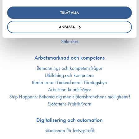
Nyckeltal för sjöfarten
TILLÅT ALLA
Ansvarsfullhet
Försörjnings­beredskap
ANPASSA
Miljön och klimat
Säkerhet
Arbetsmarknad och kompetens
Bemannings och kompetens­frågor
Utbildning och kompetens
Rederierna i Finland med i Företagsbyn
Arbetsmarknadsfrågor
Ship Happens: Bekanta dig med sjöfartsbranchens möjligheter!
Sjöfartens PraktikKvarn
Digitalisering och automation
Situationen för fartygstrafik